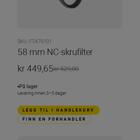
SKU
:
FTA70101
58 mm NC-skrufilter
kr 449,65
kr 529,00
På lager
Levering innen 3–5 dager
LEGG TIL I HANDLEKURV
FINN EN FORHANDLER