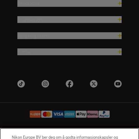
Produkter
Inspirasjon
Hjelp og støtte
Firma
NO
Nikon Sites
Nikon Europe BV ber deg om å godta informasjonskapsler og