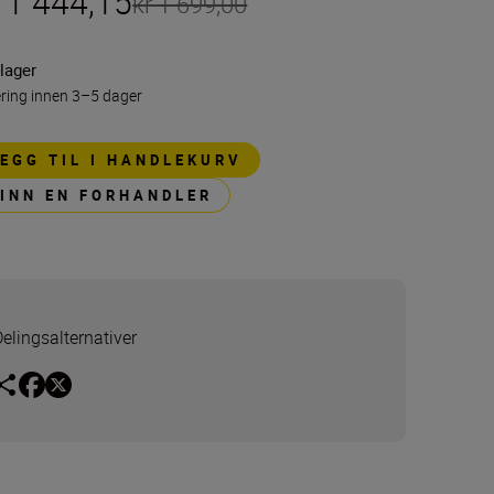
 1 444,15
kr 1 699,00
lager
ring innen 3–5 dager
LEGG TIL I HANDLEKURV
FINN EN FORHANDLER
Delingsalternativer