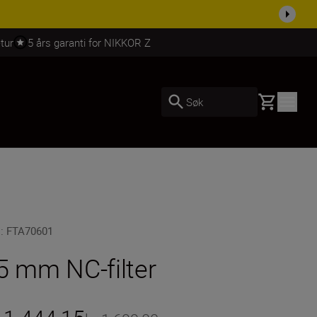
 dag.
KJØP NÅ
tur
5 års garanti for NIKKOR Z
Basket
Søk
U
:
FTA70601
5 mm NC-filter