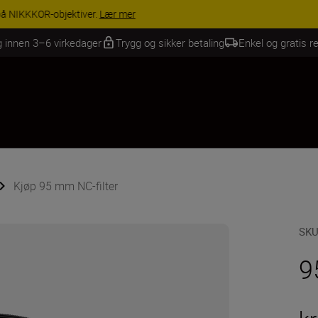
INGS | Få 15 % rabatt på utvalgt tilbehør, gjør fotoutstyret komplett i
g innen 3–6 virkedager
Trygg og sikker betaling
Enkel og gratis re
Kjøp 95 mm NC-filter
SK
9