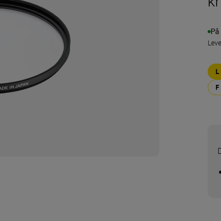
kr
På 
Leve