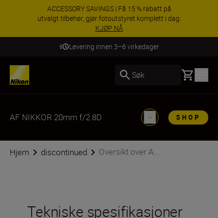
ACCESSORY SAVINGS | Få 15 % rabatt på
utvalgt tilbehør, gjør fotoutstyret komplett i dag.
KJØP NÅ
Levering innen 3–6 virkedager
Basket
Søk
AF NIKKOR 20mm f/2.8D
SHOP
Oversikt over A...
Hjem
discontinued
Tekniske spesifikasjoner