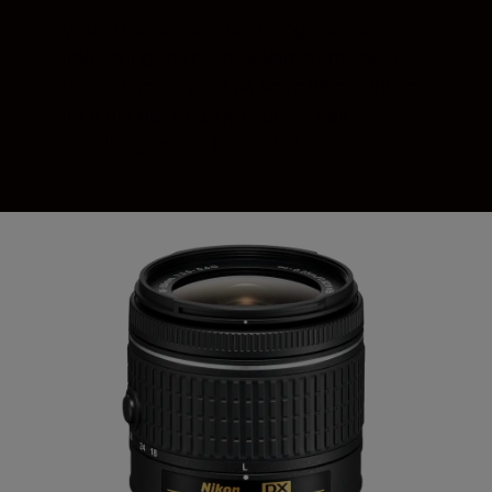
Veksle mellom autofokus og manuell
fokusering ved hjelp av kameramenyen.*
Det er ingen brytere på selve objektivhuset
for å unngå tilfeldige endringer av
innstillingene når bildet skal tas.