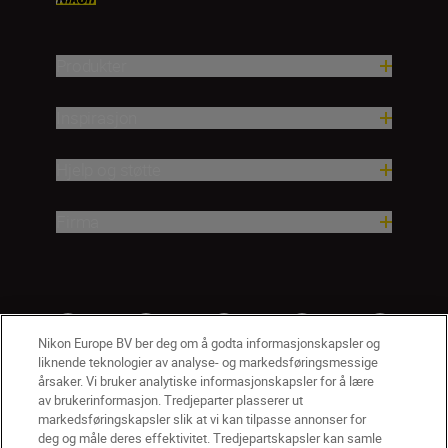
Produkter
Inspirasjon
Hjelp og støtte
Firma
Nikon Europe BV ber deg om å godta informasjonskapsler og
liknende teknologier av analyse- og markedsføringsmessige
årsaker. Vi bruker analytiske informasjonskapsler for å lære
av brukerinformasjon. Tredjeparter plasserer ut
markedsføringskapsler slik at vi kan tilpasse annonser for
deg og måle deres effektivitet. Tredjepartskapsler kan samle