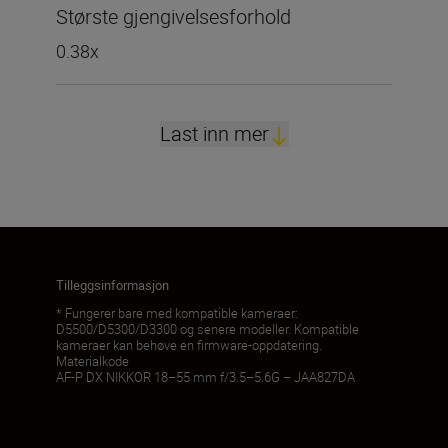
Største gjengivelsesforhold
0.38x
Last inn mer
Tilleggsinformasjon
* Fungerer bare med kompatible kameraer:
D5500/D5300/D3300 og senere modeller. Kompatible
kameraer kan behøve en firmware-oppdatering.
Materialkode
AF-P DX NIKKOR 18–55 mm f/3.5–5.6G – JAA827DA