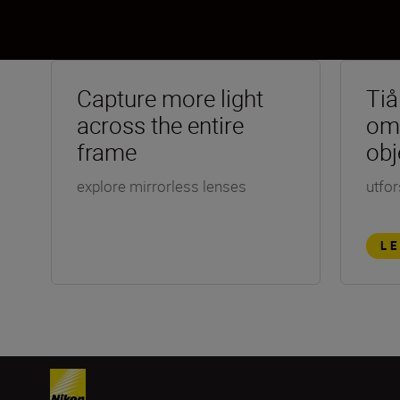
Capture more light
Tiå
across the entire
om
frame
obj
explore mirrorless lenses
utfor
L