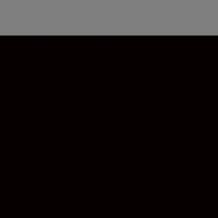
Bilder av Nikon-kvalitet
Dette NIKKOR-objektivet i DX-format er
utformet for å få mest mulig ut av den
høye pikseltettheten og den avanserte
bildebrikken i det digitale
speilreflekskameraet ditt fra Nikon. To
asfæriske linseelementer minimerer
sfærisk aberrasjon og andre former for
fortegning. Resultatet blir bilder og filmer i
høy oppløsning med sterke farger,
markerte kontraster og skarpe detaljer.
Forenklet kontroll