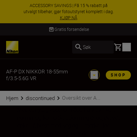
ACCESSORY SAVINGS | Få 15 % rabatt på
utvalgt tilbehør, gjør fotoutstyret komplett i dag.
KJØP NÅ
Levering innen 3–6 virkedager
Basket
Søk
AF-P DX NIKKOR 18-55mm
SHOP
f/3.5-5.6G VR
Oversikt over A...
Hjem
discontinued
Med et nyttig zoomområde fra vidvinkel til
normal og kompakt utforming er objektivet
enkelt å bære med seg og utmerket for
generell fotografering. Bær det med deg og