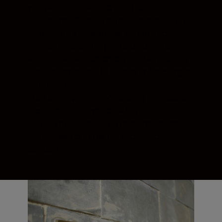
vær parat til å håndtere de fleste
situasjoner. Objektivet fokuserer raskt og
er ideelt for videoopptak. Du kan uten
problemer ta alt fra portrettbilder til bilder
av sportsarrangementer med familien, og
handlingsmettede HD-filmer er heller ingen
utfordring.
Med sitt strømlinjeformede og kompakte
design er objektivet lett å ta med seg.
Objektivhuset kan til og med trekkes inn
når det ikke er i bruk for ytterligere
bærbarhet.