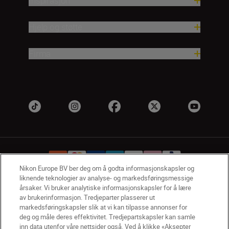
Inspirasjon
Hjelp og støtte
Firma
Nikon Europe BV ber deg om å godta informasjonskapsler og
liknende teknologier av analyse- og markedsføringsmessige
årsaker. Vi bruker analytiske informasjonskapsler for å lære
NO
Nikon Sites
av brukerinformasjon. Tredjeparter plasserer ut
Kontakt oss
Personvernerklæring
Bruksvilkår
markedsføringskapsler slik at vi kan tilpasse annonser for
deg og måle deres effektivitet. Tredjepartskapsler kan samle
Vilkår og betingelser for Nikon Store
inn data utenfor våre nettsider også. Ved å klikke «Aksepter