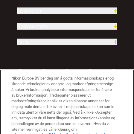
Inspirasjon
Hjelp og støtte
Firma
Nikon Europe BV ber deg om å godta informasjonskapsler og
liknende teknologier av analyse- og markedsføringsmessige
årsaker. Vi bruker analytiske informasjonskapsler for å lære
av brukerinformasjon. Tredjeparter plasserer ut
markedsføringskapsler slik at vi kan tilpasse annonser for
deg og måle deres effektivitet. Tredjepartskapsler kan samle
inn data utenfor våre nettsider også. Ved å klikke «Aksepter
alt», samtykker du til innstillingene av informasjonskapsler og
NO
Nikon Sites
behandlingen av de persondata som er involvert. Hvis du vil
vite mer, vennligst les vår erklæring om
Kontakt oss
Personvernerklæring
Bruksvilkår