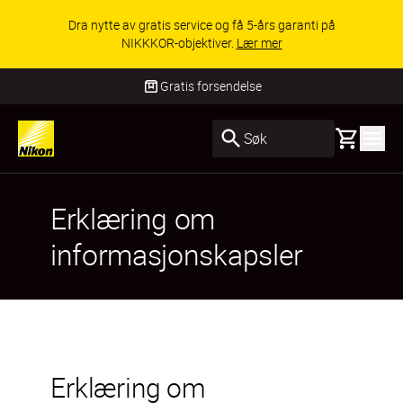
Dra nytte av gratis service og få 5-års garanti på
NIKKKOR-objektiver.
Lær mer
Gratis forsendelse
Basket
Søk
Erklæring om
informasjonskapsler
Erklæring om