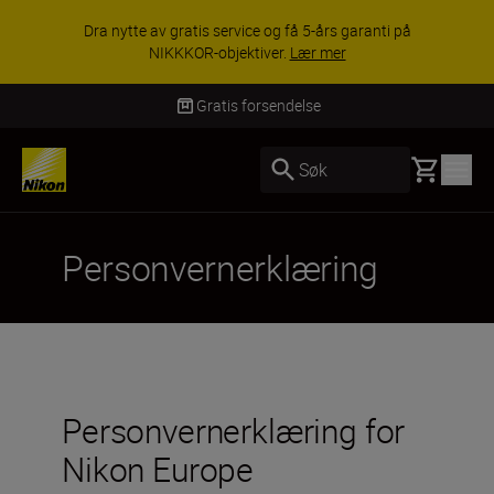
Dra nytte av gratis service og få 5-års garanti på
NIKKKOR-objektiver.
Lær mer
Gratis forsendelse
Basket
Søk
Personvernerklæring
Personvernerklæring for
Nikon Europe