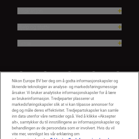
Inspirasjon
Hjelp og støtte
Firma
Nikon Europe BV ber deg om å godta informasjonskapsler og
liknende teknologier av analyse- og markedsføringsmessige
årsaker. Vi bruker analytiske informasjonskapsler for å lære
av brukerinformasjon. Tredjeparter plasserer ut
markedsføringskapsler slik at vi kan tilpasse annonser for
deg og måle deres effektivitet. Tredjepartskapsler kan samle
inn data utenfor våre nettsider også. Ved å klikke «Aksepter
alt», samtykker du til innstillingene av informasjonskapsler og
NO
Nikon Sites
behandlingen av de persondata som er involvert. Hvis du vil
vite mer, vennligst les vår erklæring om
Kontakt oss
Personvernerklæring
Bruksvilkår