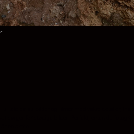
r
til tele gir stillbilder og filmer med vakre detaljer, fr
ivet sørger for stødige bilder. Perfekt, enten du fotogr
 åpen slette.