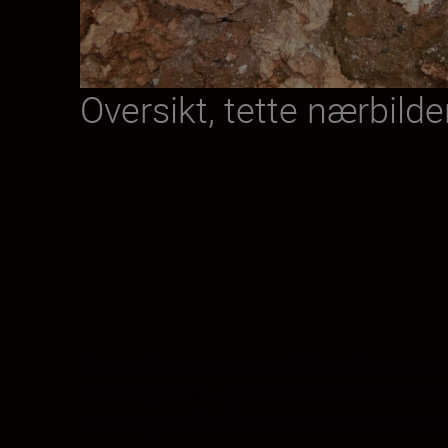
Oversikt, tette nærbilde
Dette fullformats zoomobjektivet fra vidvinkel 
og stillegående, og bildestabilisator i objekt
skumringen, eller filmer soloppgangen på en