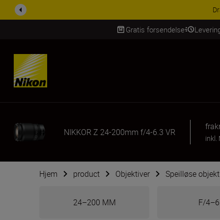
ACCESSORY SAV
Gratis forsendelse
Leverin
Skip Content
fra
k
NIKKOR Z 24-200mm f/4-6.3 VR
inkl.
Hjem
product
Objektiver
Speilløse objekt
24–200 MM
F/4–6