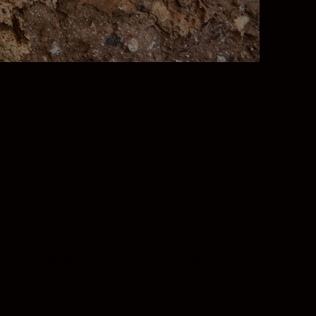
iske farger og jevn bokeh. Fokuseringen er rask
aferer i et trangt smug i en gammel by i