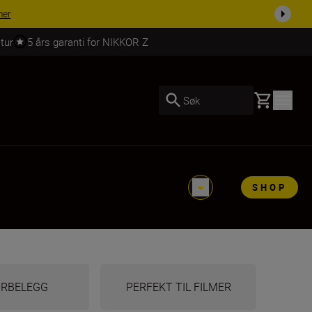
 dag.
KJØP NÅ
tur
5 års garanti for NIKKOR Z
Basket
Søk
SHOP
URBELEGG
PERFEKT TIL FILMER