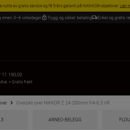
INGS | Få 15 % rabatt på utvalgt tilbehør, gjør fotoutstyret komplett i
g innen 3–6 virkedager
Trygg og sikker betaling
Enkel og gratis re
r 11 190,00
 Mva.
+
Gratis frakt
iver
Oversikt over NIKKOR Z 24-200mm f/4-6.3 VR
.3
ARNEO-BELEGG
FLO