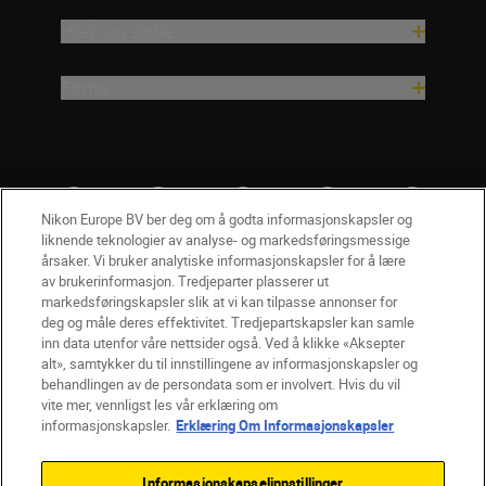
Hjelp og støtte
Firma
Nikon Europe BV ber deg om å godta informasjonskapsler og
liknende teknologier av analyse- og markedsføringsmessige
årsaker. Vi bruker analytiske informasjonskapsler for å lære
av brukerinformasjon. Tredjeparter plasserer ut
markedsføringskapsler slik at vi kan tilpasse annonser for
deg og måle deres effektivitet. Tredjepartskapsler kan samle
inn data utenfor våre nettsider også. Ved å klikke «Aksepter
alt», samtykker du til innstillingene av informasjonskapsler og
NO
Nikon Sites
behandlingen av de persondata som er involvert. Hvis du vil
vite mer, vennligst les vår erklæring om
Kontakt oss
Personvernerklæring
Bruksvilkår
informasjonskapsler.
Erklæring Om Informasjonskapsler
Vilkår og betingelser for Nikon Store
Erklæring Om Informasjonskapsler
Tilgjengelighet
Informasjonskapselinnstillinger