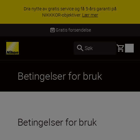
Dra nytte av gratis service og få 5-års garanti på
NIKKKOR-objektiver.
Lær mer
Gratis forsendelse
Basket
Søk
Betingelser for bruk
Betingelser for bruk