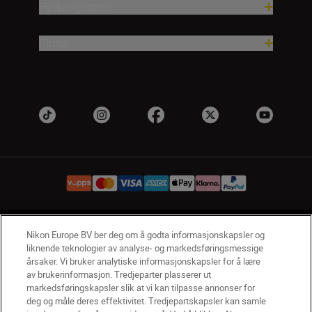
Hjelp og støtte
Firma
NO
Nikon Sites
Nikon Europe BV ber deg om å godta informasjonskapsler og
liknende teknologier av analyse- og markedsføringsmessige
Kontakt oss
Personvernerklæring
Bruksvilkår
årsaker. Vi bruker analytiske informasjonskapsler for å lære
Vilkår og betingelser for Nikon Store
av brukerinformasjon. Tredjeparter plasserer ut
Erklæring Om Informasjonskapsler
Tilgjengelighet
markedsføringskapsler slik at vi kan tilpasse annonser for
deg og måle deres effektivitet. Tredjepartskapsler kan samle
Innstillinger for informasjonskapsler