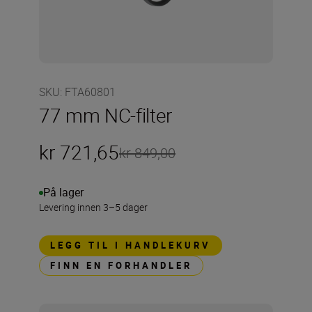
SKU
:
FTA60801
77 mm NC-filter
kr 721,65
kr 849,00
På lager
Levering innen 3–5 dager
LEGG TIL I HANDLEKURV
FINN EN FORHANDLER