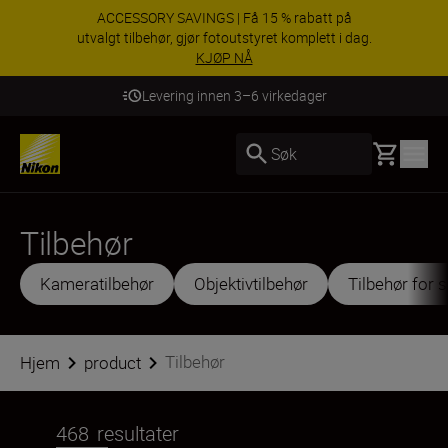
ACCESSORY SAVINGS | Få 15 % rabatt på
utvalgt tilbehør, gjør fotoutstyret komplett i dag.
KJØP NÅ
Levering innen 3–6 virkedager
Basket
Søk
Tilbehør
Kameratilbehør
Objektivtilbehør
Tilbehør for 
Tilbehør
Hjem
product
468
resultater