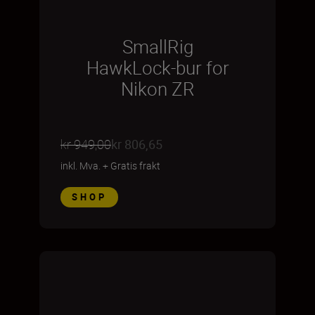
SmallRig
HawkLock-bur for
Nikon ZR
kr 949,00
kr 806,65
inkl. Mva.
+
Gratis frakt
SHOP