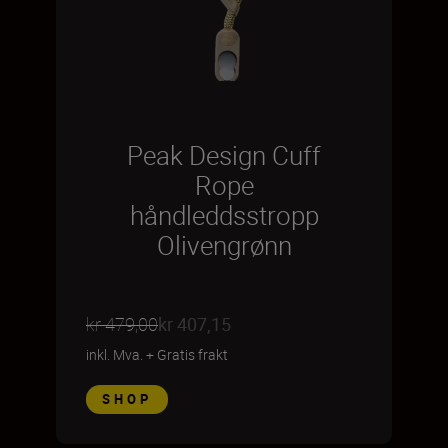
Peak Design Cuff
Rope
håndleddsstropp
Olivengrønn
kr 479,00
kr 407,15
inkl. Mva.
+
Gratis frakt
SHOP