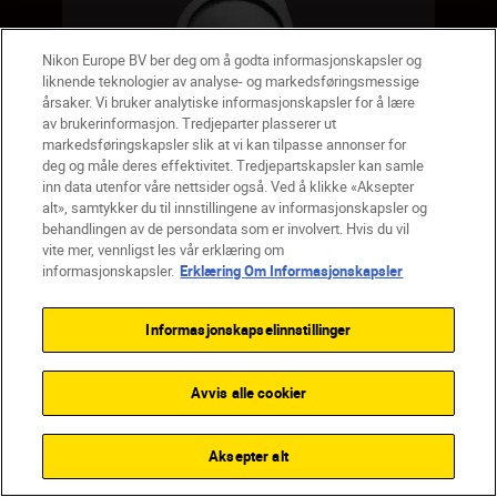
Nikon Europe BV ber deg om å godta informasjonskapsler og
liknende teknologier av analyse- og markedsføringsmessige
årsaker. Vi bruker analytiske informasjonskapsler for å lære
av brukerinformasjon. Tredjeparter plasserer ut
markedsføringskapsler slik at vi kan tilpasse annonser for
deg og måle deres effektivitet. Tredjepartskapsler kan samle
inn data utenfor våre nettsider også. Ved å klikke «Aksepter
alt», samtykker du til innstillingene av informasjonskapsler og
behandlingen av de persondata som er involvert. Hvis du vil
Objektivdeksel for
vite mer, vennligst les vår erklæring om
50 mm PROSTAFF
informasjonskapsler.
Erklæring Om Informasjonskapsler
P7
Informasjonskapselinnstillinger
Avvis alle cookier
kr 89,00
kr 75,65
inkl. Mva.
+
Gratis frakt
Aksepter alt
SHOP