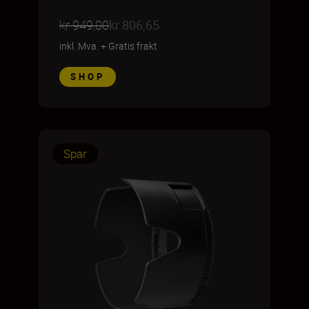
kr 949,00
kr 806,65
inkl. Mva.
+
Gratis frakt
SHOP
Spar