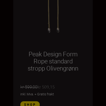
Peak Design Form
Rope standard
stropp Olivengrønn
kr 599,00
kr 509,15
inkl. Mva.
+
Gratis frakt
SHOP