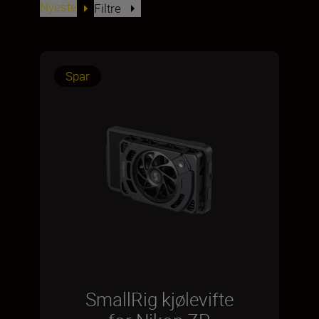
Nyeste
Filtre
Spar
SmallRig kjølevifte