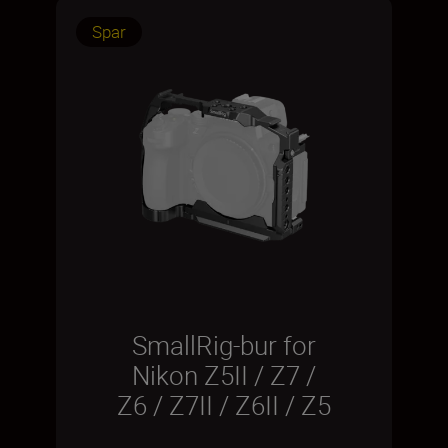
Spar
SmallRig-bur for
Nikon Z5II / Z7 /
Z6 / Z7II / Z6II / Z5