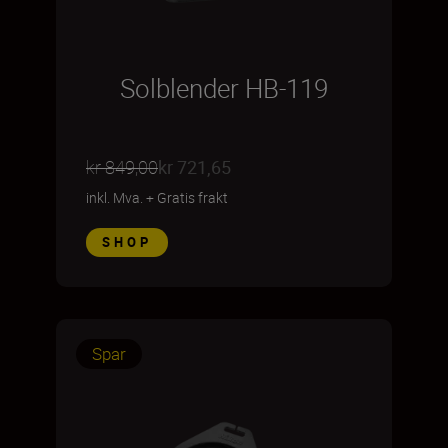
Solblender HB-119
kr 849,00
kr 721,65
inkl. Mva.
+
Gratis frakt
SHOP
Spar