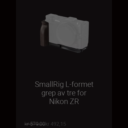
SmallRig L-formet
grep av tre for
Nikon ZR
kr 579,00
kr 492,15