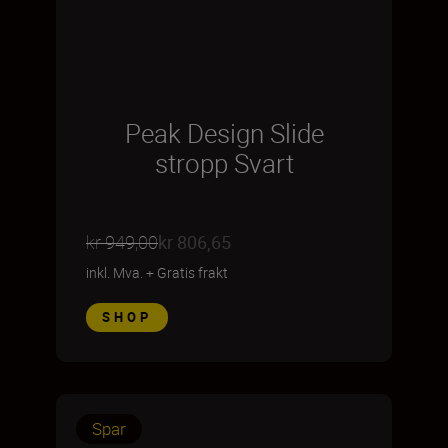
Peak Design Slide
stropp Svart
kr 949,00
kr 806,65
inkl. Mva.
+
Gratis frakt
SHOP
Spar