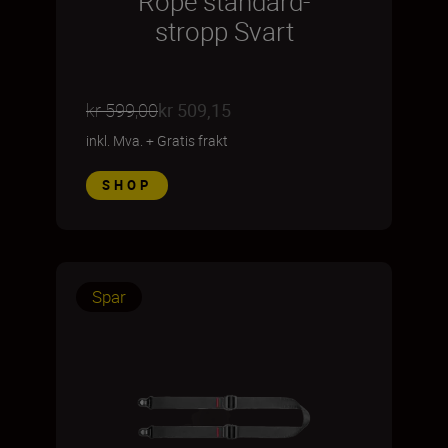
Rope standard-
stropp Svart
kr 599,00
kr 509,15
inkl. Mva.
+
Gratis frakt
SHOP
Spar