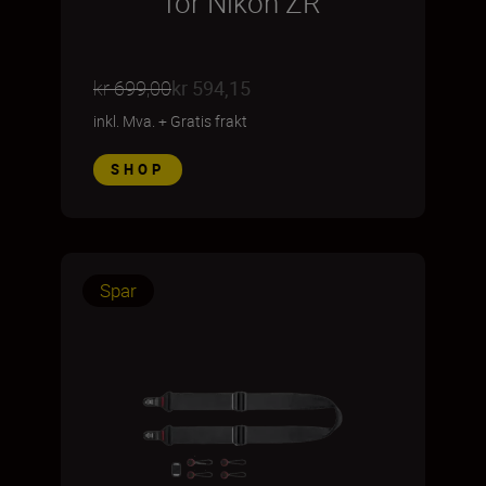
for Nikon ZR
kr 699,00
kr 594,15
inkl. Mva.
+
Gratis frakt
SHOP
Spar