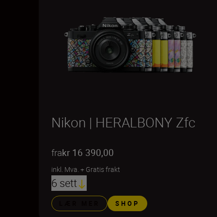
Nikon | HERALBONY Zfc
fra
kr 16 390,00
inkl. Mva.
+
Gratis frakt
6 sett
LÆR MER
SHOP