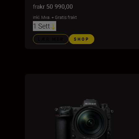
fra
kr 50 990,00
inkl. Mva.
+
Gratis frakt
1 Sett
LÆR MER
SHOP