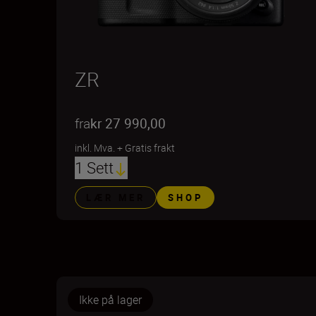
ZR
fra
kr 27 990,00
inkl. Mva.
+
Gratis frakt
1 Sett
LÆR MER
SHOP
Ikke på lager