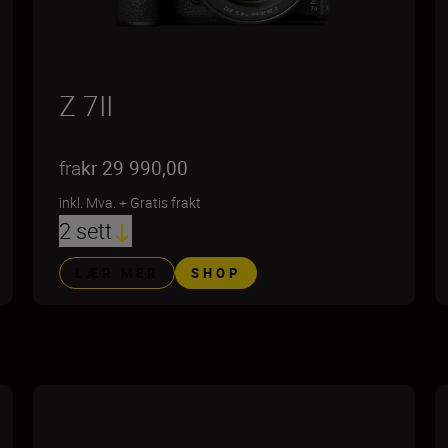
Z 7II
fra
kr 29 990,00
inkl. Mva.
+
Gratis frakt
2 sett
LÆR MER
SHOP