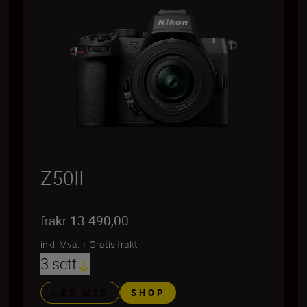
Z50II
fra
kr 13 490,00
inkl. Mva.
+
Gratis frakt
3 sett
LÆR MER
SHOP