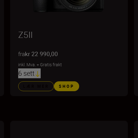
Z5II
fra
kr 22 990,00
inkl. Mva.
+
Gratis frakt
6 sett
LÆR MER
SHOP