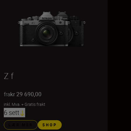
Z f
fra
kr 29 690,00
inkl. Mva.
+
Gratis frakt
6 sett
LÆR MER
SHOP