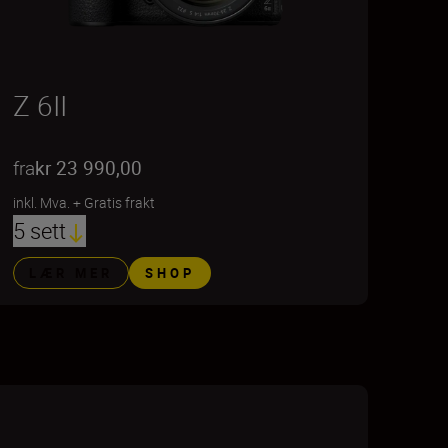
Z 6II
fra
kr 23 990,00
inkl. Mva.
+
Gratis frakt
5 sett
LÆR MER
SHOP