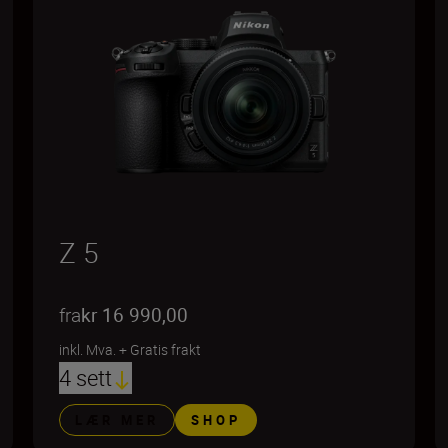
Z 5
fra
kr 16 990,00
inkl. Mva.
+
Gratis frakt
4 sett
LÆR MER
SHOP