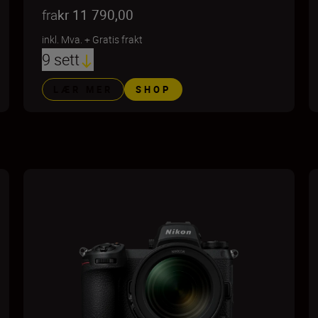
fra
kr 11 790,00
inkl. Mva.
+
Gratis frakt
9 sett
LÆR MER
SHOP