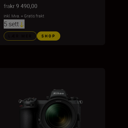
fra
kr 9 490,00
inkl. Mva.
+
Gratis frakt
5 sett
LÆR MER
SHOP