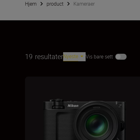
Hjem
product
Kameraer
19
resultater
Nyeste
Vis bare sett