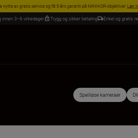
INGS | Få 15 % rabatt på utvalgt tilbehør, gjør fotoutstyret komplett i
g innen 3–6 virkedager
Trygg og sikker betaling
Enkel og gratis re
Speilløse kameraer
D