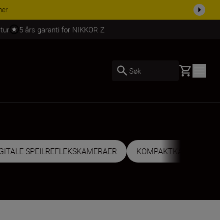
 dag.
KJØP NÅ
tur
5 års garanti for NIKKOR Z
Basket
Søk
IGITALE SPEILREFLEKSKAMERAER
KOMPAKTKAMERAER