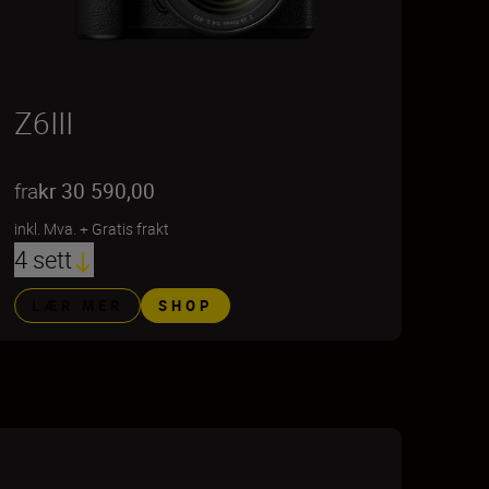
Z6III
fra
kr 30 590,00
inkl. Mva.
+
Gratis frakt
4 sett
LÆR MER
SHOP