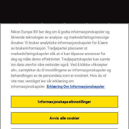
Nikon Europe BV ber deg om å godta informasjonskapsler og
liknende teknologier av analyse- og markedsføringsmessige
årsaker. Vi bruker analytiske informasjonskapsler for å lære
av brukerinformasjon. Tredjeparter plasserer ut
markedsføringskapsler slik at vi kan tilpasse annonser for
deg og måle deres effektivitet. Tredjepartskapsler kan samle
inn data utenfor våre nettsider også. Ved å klikke «Aksepter
alt», samtykker du til innstillingene av informasjonskapsler og
NO
Nikon Sites
behandlingen av de persondata som er involvert. Hvis du vil
vite mer, vennligst les vår erklæring om
Kontakt oss
Personvernerklæring
Bruksvilkår
informasjonskapsler.
Erklæring Om Informasjonskapsler
Vilkår og betingelser for Nikon Store
Erklæring Om Informasjonskapsler
Tilgjengelighet
Informasjonskapselinnstillinger
Innstillinger for informasjonskapsler
© 2026 Nikon
Avvis alle cookier