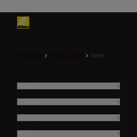
Støtte
Homepage
Help & Support
Produkter
Inspirasjon
Hjelp og støtte
Firma