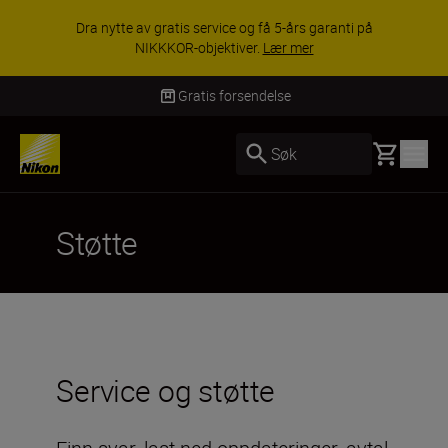
Dra nytte av gratis service og få 5-års garanti på
NIKKKOR-objektiver.
Lær mer
Gratis forsendelse
Basket
Søk
Støtte
Service og støtte