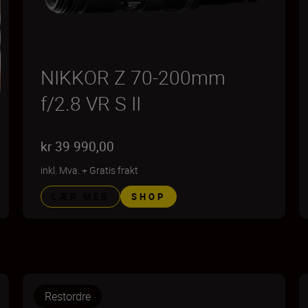
NIKKOR Z 70-200mm
f/2.8 VR S II
kr 39 990,00
inkl. Mva.
+
Gratis frakt
LÆR MER
SHOP
Restordre