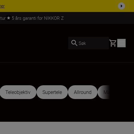
 dag.
KJØP NÅ
tur
5 års garanti for NIKKOR Z
Basket
Søk
Teleobjektiv
Supertele
Allround
Makro
Te