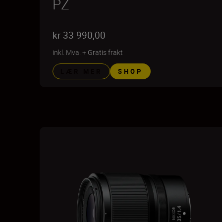
PZ
kr 33 990,00
inkl. Mva.
+
Gratis frakt
LÆR MER
SHOP