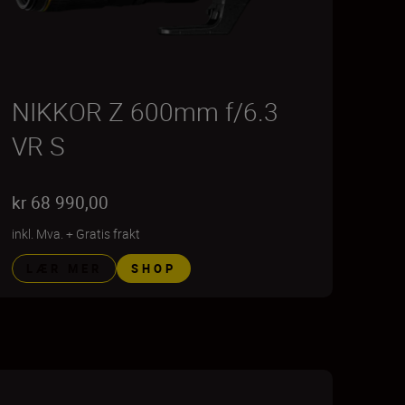
NIKKOR Z 600mm f/6.3
VR S
kr 68 990,00
inkl. Mva.
+
Gratis frakt
LÆR MER
SHOP