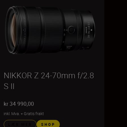
NIKKOR Z 24-70mm f/2.8
S II
kr 34 990,00
inkl. Mva.
+
Gratis frakt
LÆR MER
SHOP