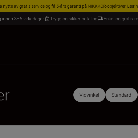
INGS | Få 15 % rabatt på utvalgt tilbehør, gjør fotoutstyret komplett i
g innen 3–6 virkedager
Trygg og sikker betaling
Enkel og gratis re
er
Vidvinkel
Standard