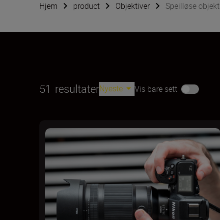
Hjem
product
Objektiver
Speilløse objekt
51
resultater
Nyeste
Vis bare sett