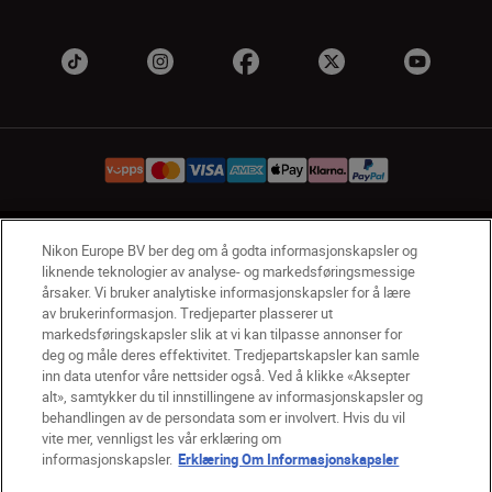
NO
Nikon Sites
Nikon Europe BV ber deg om å godta informasjonskapsler og
liknende teknologier av analyse- og markedsføringsmessige
Kontakt oss
Personvernerklæring
Bruksvilkår
årsaker. Vi bruker analytiske informasjonskapsler for å lære
Vilkår og betingelser for Nikon Store
av brukerinformasjon. Tredjeparter plasserer ut
Erklæring Om Informasjonskapsler
Tilgjengelighet
markedsføringskapsler slik at vi kan tilpasse annonser for
deg og måle deres effektivitet. Tredjepartskapsler kan samle
Innstillinger for informasjonskapsler
inn data utenfor våre nettsider også. Ved å klikke «Aksepter
© 2026 Nikon
alt», samtykker du til innstillingene av informasjonskapsler og
behandlingen av de persondata som er involvert. Hvis du vil
vite mer, vennligst les vår erklæring om
informasjonskapsler.
Erklæring Om Informasjonskapsler
Back to top