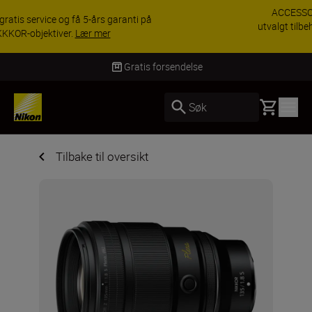
ACCESSORY SAVINGS | Få 15 % rabatt på
utvalgt tilbehør, gjør fotoutstyret komplett i dag.
KJØP NÅ
Levering innen 3–6 virkedager
Basket
Søk
Tilbake til oversikt