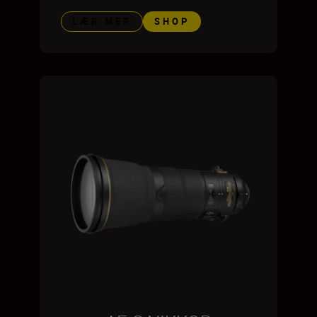
LÆR MER
SHOP