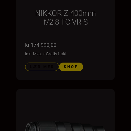
NIKKOR Z 400mm
f/2.8 TC VR S
kr 174 990,00
inkl. Mva.
+
Gratis frakt
LÆR MER
SHOP