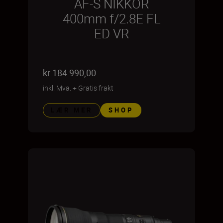
AF-S NIKKOR
400mm f/2.8E FL
ED VR
kr 184 990,00
inkl. Mva.
+
Gratis frakt
LÆR MER
SHOP