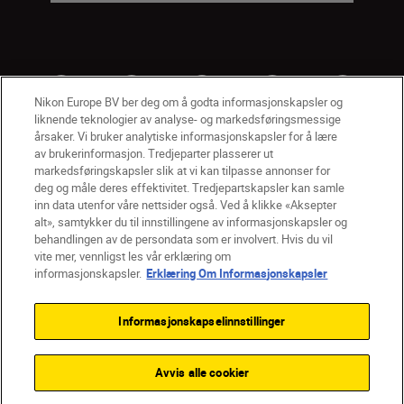
Nikon Europe BV ber deg om å godta informasjonskapsler og
liknende teknologier av analyse- og markedsføringsmessige
årsaker. Vi bruker analytiske informasjonskapsler for å lære
av brukerinformasjon. Tredjeparter plasserer ut
markedsføringskapsler slik at vi kan tilpasse annonser for
deg og måle deres effektivitet. Tredjepartskapsler kan samle
inn data utenfor våre nettsider også. Ved å klikke «Aksepter
alt», samtykker du til innstillingene av informasjonskapsler og
NO
Nikon Sites
behandlingen av de persondata som er involvert. Hvis du vil
vite mer, vennligst les vår erklæring om
Kontakt oss
Personvernerklæring
Bruksvilkår
informasjonskapsler.
Erklæring Om Informasjonskapsler
Vilkår og betingelser for Nikon Store
Erklæring Om Informasjonskapsler
Tilgjengelighet
Informasjonskapselinnstillinger
Innstillinger for informasjonskapsler
© 2026 Nikon
Avvis alle cookier