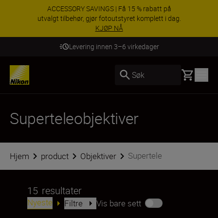
ACCESSORY SAVINGS | Få 15 % rabatt på
utvalgt tilbehør, gjør fotoutstyret komplett i dag.
KJØP NÅ
Levering innen 3–6 virkedager
Basket
Søk
Superteleobjektiver
Supertele
Hjem
product
Objektiver
15
resultater
Nyeste
Filtre
Vis bare sett