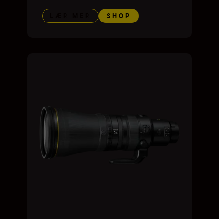
LÆR MER
SHOP