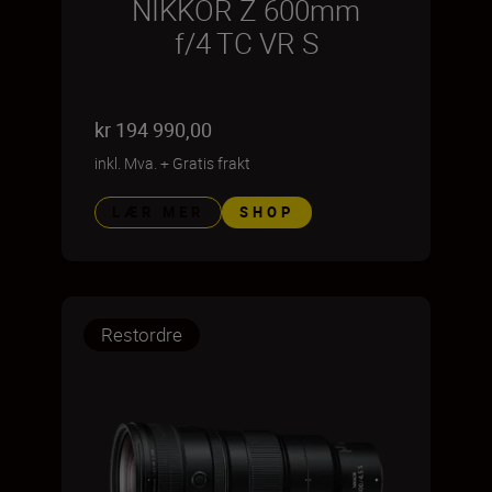
NIKKOR Z 600mm
f/4 TC VR S
kr 194 990,00
inkl. Mva.
+
Gratis frakt
LÆR MER
SHOP
Restordre