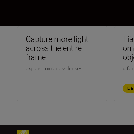
Capture more light
Tiå
across the entire
om
frame
obj
explore mirrorless lenses
utfor
L