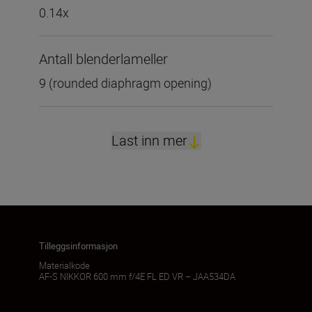
0.14x
Antall blenderlameller
9 (rounded diaphragm opening)
Last inn mer
Tilleggsinformasjon
Materialkode
AF-S NIKKOR 600 mm f/4E FL ED VR – JAA534DA