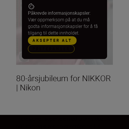
Påkrevde informasjonskapsler:
Vær oppmerksom på at du må
godta informasjonskapsler for å få
tilgang til dette innholdet.
AKSEPTER ALT
PREFERANSER
80-årsjubileum for NIKKOR
| Nikon
Profesjonell supertele
med brennvidde på
600 mm og største blenderåpning f/4.