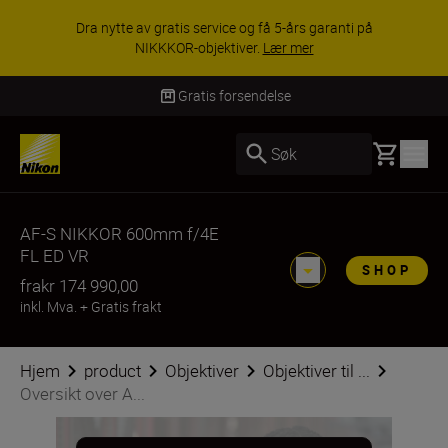
ACCESSORY SAVINGS | Få 15 % rabatt på
utvalgt tilbehør, gjør fotoutstyret komplett i dag.
KJØP NÅ
Gratis forsendelse
Basket
Søk
AF-S NIKKOR 600mm f/4E
FL ED VR
SHOP
fra
kr 174 990,00
inkl. Mva.
+
Gratis frakt
Hjem
product
Objektiver
Objektiver til ...
Oversikt over A...