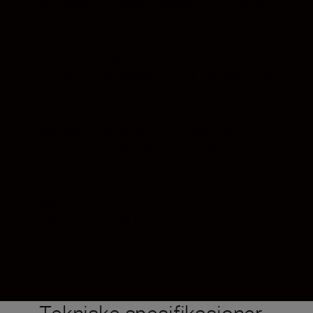
det enklere å rengjøre glasset uten å skade
frontlinsen.
Nærgrense:
4,4 m
Stativfeste:
Nye kulelagre gir lengre
holdbarhet og sørger for myk overgang fra
vannrett til loddrett opptak. Fatningen er
plassert nær enden på objektivet for å sikre
behagelig transport og for å gjøre det
mulig å snu solblenderen som følger med.
Kort feste for ettbent stativ er inkludert:
for bedre stabilitet når du bruker ettbent
stativ.
Inkludert CT-608-koffert:
solid, men lett
koffert med innfellbart håndtak som gjør
den enkel å stable.