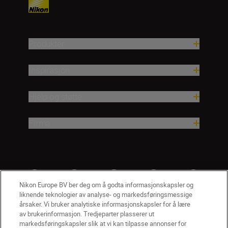
Produkter
Inspirasjon
Hjelp og støtte
Firma
Nikon Europe BV ber deg om å godta informasjonskapsler og
liknende teknologier av analyse- og markedsføringsmessige
årsaker. Vi bruker analytiske informasjonskapsler for å lære
av brukerinformasjon. Tredjeparter plasserer ut
markedsføringskapsler slik at vi kan tilpasse annonser for