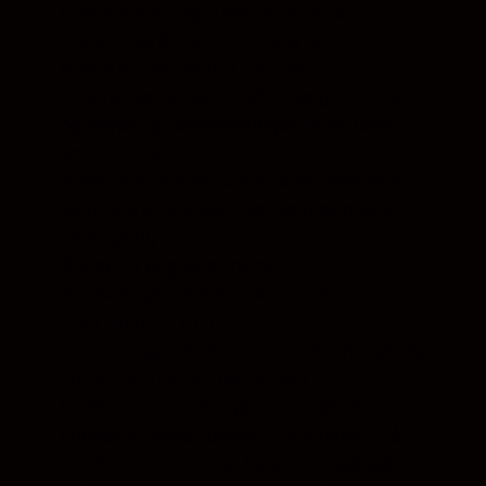
bildefrekvens og utløserforsinkelse
tilsvarende det som er mulig når
bildestabilisatoren er slått av.
Elektromagnetisk blender:
Sørger for jevne
og nøyaktige eksponeringer under raske
serieopptak.
SWM (autofokusmotor):
Rask, lyddempet
og presis autofokus med sømløs manuell
overstyring.
Bryter for begrensning av
fokuseringsavstand:
Har to posisjoner:
FULL og ∞ – 10 m.
Fluorbelegg:
Avviser effektivt vann, støv og
smuss uten at det går ut over
bildekvaliteten. Belegget er påført det
konkavkonvekse beskyttelsesglasset på
objektivets frontlinse, hvor det også gjør