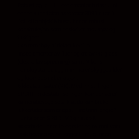
Robust og lett:
Fluorelementer bidrar til at
denne supertelen bare veier 3090 g (ca.)
Det lette objektivhuset har en robust
konstruksjon som beskytter mot støv og
fuktighet.
Ekstremt høy bildekvalitet:
To
linseelementer av fluor og tre av ED-glass
(ekstra lav spredning) samt Nikons
nanokrystallbelegg minimerer skyggebilder
og kromatisk aberrasjon.
Bildestabilisator (VR):
Med innstillingen
SPORT. Bildestabiliseringen kompenserer
kamerabevegelse slik at du kan bruke
lukkertider som er opptil fire trinn lengre.¹
Funksjonen SPORT VR gir stabilt
søkerbilde under fotografering av motiver i
rask bevegelse, og legger til rette for en