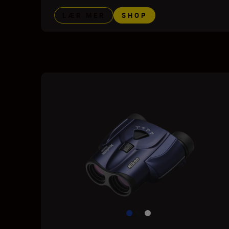
LÆR MER
SHOP