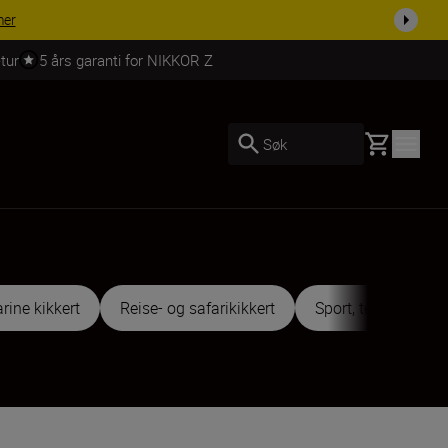
 dag.
KJØP NÅ
tur
5 års garanti for NIKKOR Z
Basket
Søk
rine kikkert
Reise- og safarikikkert
Sport, teater- og ko