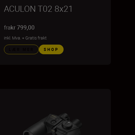
ACULON T02 8x21
fra
kr 799,00
inkl. Mva.
+
Gratis frakt
LÆR MER
SHOP