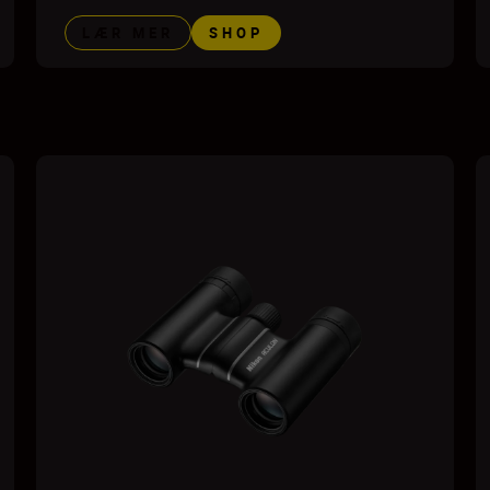
LÆR MER
SHOP