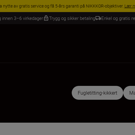
INGS | Få 15 % rabatt på utvalgt tilbehør, gjør fotoutstyret komplett i
g innen 3–6 virkedager
Trygg og sikker betaling
Enkel og gratis re
Fugletitting-kikkert
Ma