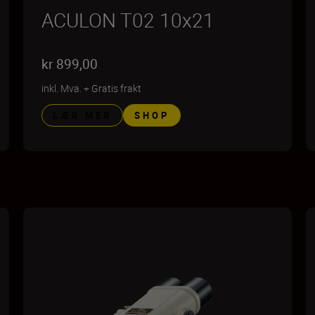
ACULON T02 10x21
kr 899,00
inkl. Mva.
+
Gratis frakt
LÆR MER
SHOP