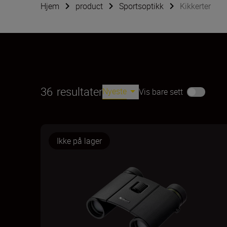
Hjem
product
Sportsoptikk
Kikkerter
36
resultater
Nyeste
Vis bare sett
Ikke på lager