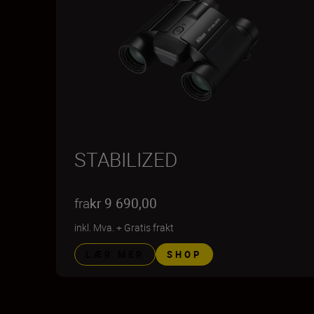
STABILIZED
fra
kr 9 690,00
inkl. Mva.
+
Gratis frakt
LÆR MER
SHOP