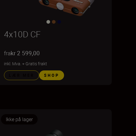
4x10D CF
fra
kr 2 599,00
inkl. Mva.
+
Gratis frakt
LÆR MER
SHOP
Ikke på lager