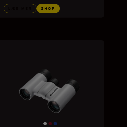
LÆR MER
SHOP