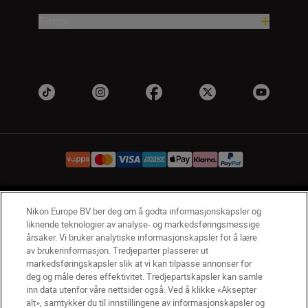
Firma
NO
Nikon Sites
Nikon Europe BV ber deg om å godta informasjonskapsler og
liknende teknologier av analyse- og markedsføringsmessige
Kontakt oss
Personvernerklæring
Bruksvilkår
årsaker. Vi bruker analytiske informasjonskapsler for å lære
Vilkår og betingelser for Nikon Store
av brukerinformasjon. Tredjeparter plasserer ut
Erklæring Om Informasjonskapsler
Tilgjengelighet
markedsføringskapsler slik at vi kan tilpasse annonser for
Innstillinger for informasjonskapsler
deg og måle deres effektivitet. Tredjepartskapsler kan samle
inn data utenfor våre nettsider også. Ved å klikke «Aksepter
© 2026 Nikon
alt», samtykker du til innstillingene av informasjonskapsler og