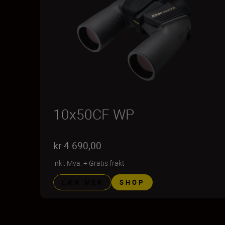
10x50CF WP
kr 4 690,00
inkl. Mva.
+
Gratis frakt
LÆR MER
SHOP