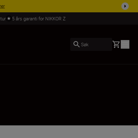
omplett i dag.
KJØP NÅ
tur
5 års garanti for NIKKOR Z
Basket
Søk