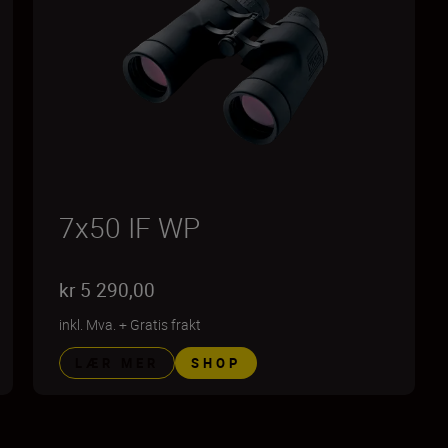
7x50 IF WP
kr 5 290,00
inkl. Mva.
+
Gratis frakt
LÆR MER
SHOP