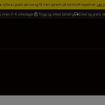
ESSORY SAVINGS | Få 15 % rabatt på utvalgt tilbehør, gjør fotoutstyret k
g innen 3–6 virkedager
Trygg og sikker betaling
Enkel og gratis re