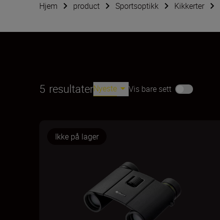
Hjem
product
Sportsoptikk
Kikkerter
5
resultater
Nyeste
Vis bare sett
Ikke på lager