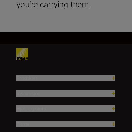
you’re carrying them.
Produkter
Inspirasjon
Hjelp og støtte
Firma