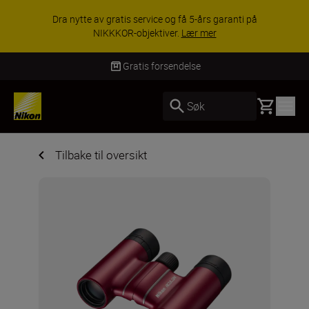
ACCESSORY SAVINGS | Få 15 % r
rs garanti på
utvalgt tilbehør, gjør fotoutstyret ko
mer
KJØP NÅ
Gratis forsendelse
Basket
Søk
Tilbake til oversikt