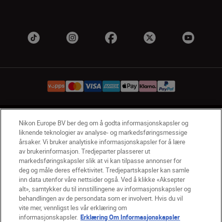
NO
Nikon Sites
Nikon Europe BV ber deg om å godta informasjonskapsler og
liknende teknologier av analyse- og markedsføringsmessige
Kontakt oss
Personvernerklæring
Bruksvilkår
årsaker. Vi bruker analytiske informasjonskapsler for å lære
Vilkår og betingelser for Nikon Store
av brukerinformasjon. Tredjeparter plasserer ut
Erklæring Om Informasjonskapsler
Tilgjengelighet
markedsføringskapsler slik at vi kan tilpasse annonser for
deg og måle deres effektivitet. Tredjepartskapsler kan samle
Innstillinger for informasjonskapsler
inn data utenfor våre nettsider også. Ved å klikke «Aksepter
© 2026 Nikon
alt», samtykker du til innstillingene av informasjonskapsler og
behandlingen av de persondata som er involvert. Hvis du vil
vite mer, vennligst les vår erklæring om
informasjonskapsler.
Erklæring Om Informasjonskapsler
Back to top