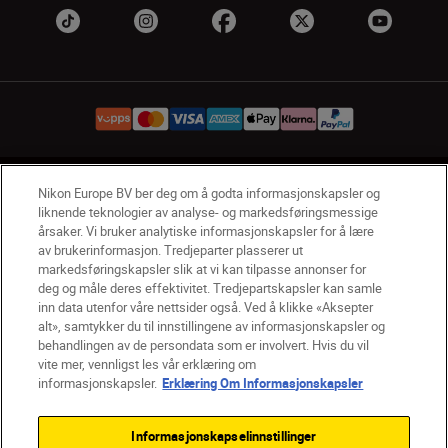
NO
Nikon Sites
Nikon Europe BV ber deg om å godta informasjonskapsler og
liknende teknologier av analyse- og markedsføringsmessige
Kontakt oss
Personvernerklæring
Bruksvilkår
årsaker. Vi bruker analytiske informasjonskapsler for å lære
Vilkår og betingelser for Nikon Store
av brukerinformasjon. Tredjeparter plasserer ut
Erklæring Om Informasjonskapsler
Tilgjengelighet
markedsføringskapsler slik at vi kan tilpasse annonser for
deg og måle deres effektivitet. Tredjepartskapsler kan samle
Innstillinger for informasjonskapsler
inn data utenfor våre nettsider også. Ved å klikke «Aksepter
© 2026 Nikon
alt», samtykker du til innstillingene av informasjonskapsler og
behandlingen av de persondata som er involvert. Hvis du vil
vite mer, vennligst les vår erklæring om
informasjonskapsler.
Erklæring Om Informasjonskapsler
Back to top
Informasjonskapselinnstillinger