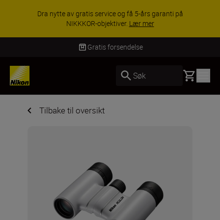
ACCESSORY SAVINGS | Få 15 % r
rs garanti på
utvalgt tilbehør, gjør fotoutstyret ko
mer
KJØP NÅ
Gratis forsendelse
Basket
Søk
Tilbake til oversikt