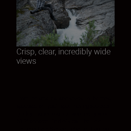
Crisp, clear, incredibly wide
views
From the smallest and shyest to the most
spectacular—you’ll spot moving subjects
quickly thanks to an extraordinarily wide
60.3° apparent field of view. The Field
Flattener Lens System, inherited from our