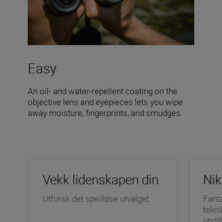
Easy
An oil- and water-repellent coating on the
objective lens and eyepieces lets you wipe
away moisture, fingerprints, and smudges.
Vekk lidenskapen din
Ni
Utforsk det speilløse utvalget.
Fanta
tekni
utstil