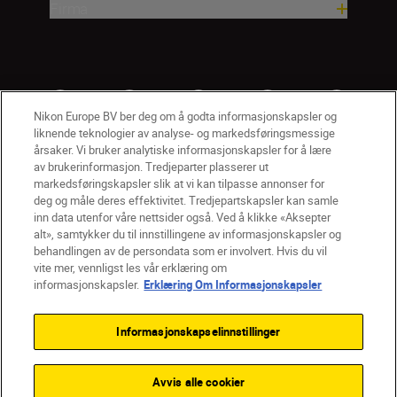
Firma
Nikon Europe BV ber deg om å godta informasjonskapsler og
liknende teknologier av analyse- og markedsføringsmessige
årsaker. Vi bruker analytiske informasjonskapsler for å lære
av brukerinformasjon. Tredjeparter plasserer ut
markedsføringskapsler slik at vi kan tilpasse annonser for
deg og måle deres effektivitet. Tredjepartskapsler kan samle
inn data utenfor våre nettsider også. Ved å klikke «Aksepter
alt», samtykker du til innstillingene av informasjonskapsler og
NO
Nikon Sites
behandlingen av de persondata som er involvert. Hvis du vil
vite mer, vennligst les vår erklæring om
Kontakt oss
Personvernerklæring
Bruksvilkår
informasjonskapsler.
Erklæring Om Informasjonskapsler
Vilkår og betingelser for Nikon Store
Erklæring Om Informasjonskapsler
Tilgjengelighet
Informasjonskapselinnstillinger
Innstillinger for informasjonskapsler
© 2026 Nikon
Avvis alle cookier