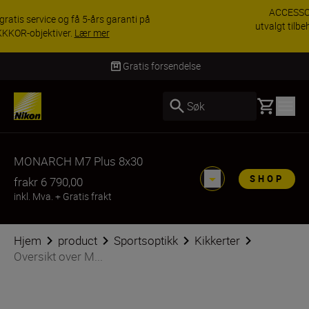
ACCESSORY SAVINGS | Få 15 % rabatt på
utvalgt tilbehør, gjør fotoutstyret komplett i dag.
KJØP NÅ
Levering innen 3–6 virkedager
Basket
Søk
MONARCH M7 Plus 8x30
SHOP
fra
kr 6 790,00
inkl. Mva.
+
Gratis frakt
Hjem
product
Sportsoptikk
Kikkerter
Oversikt over M...