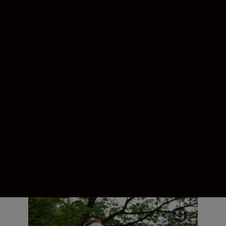
MONARCH HG, compensates for curvature
of field to give incredible detail right to the
periphery.
Never miss a moment
Watch at dawn. Watch at dusk. The
MONARCH M7+ binoculars give you
brighter images and rich, natural colours in
any light. Focusing is smooth and precise,
and a close focusing distance of just 2.0 m
lets you enlarge views of closer subjects
for startling levels of detail.