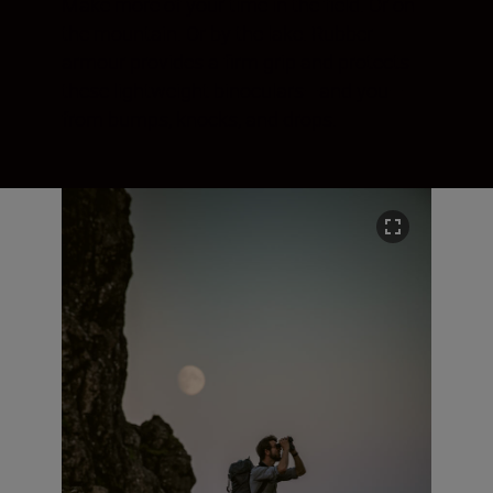
Make more of your time in the field. Or on
the mountain. Or by the lake. Rubber
armour provides a firm grip and protects
these lightweight binoculars—and you—
from bumps, knocks, and drops.