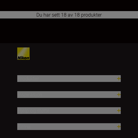
Du har sett 18 av 18 produkter
1
2
Produkter
Inspirasjon
Hjelp og støtte
Firma