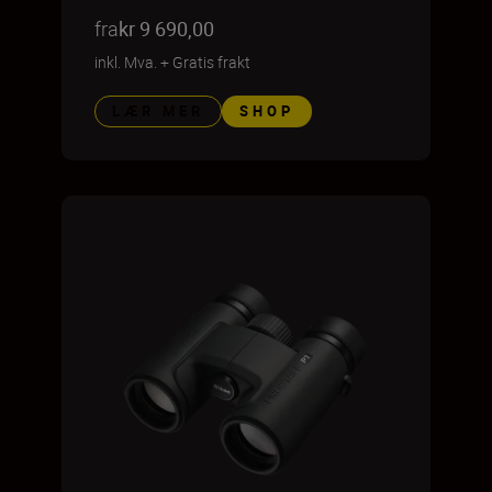
fra
kr 9 690,00
inkl. Mva.
+
Gratis frakt
LÆR MER
SHOP