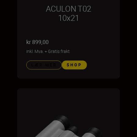
ACULON T02
10x21
kr 899,00
inkl. Mva.
+
Gratis frakt
LÆR MER
SHOP