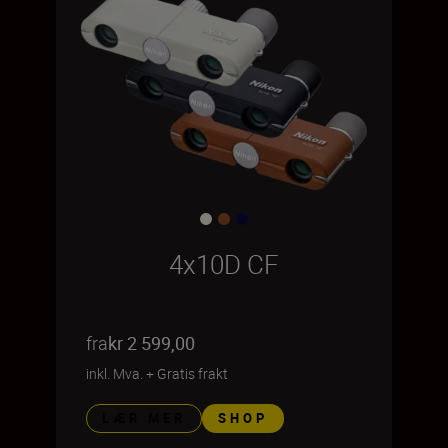
4x10D CF
fra
kr 2 599,00
inkl. Mva.
+
Gratis frakt
LÆR MER
SHOP