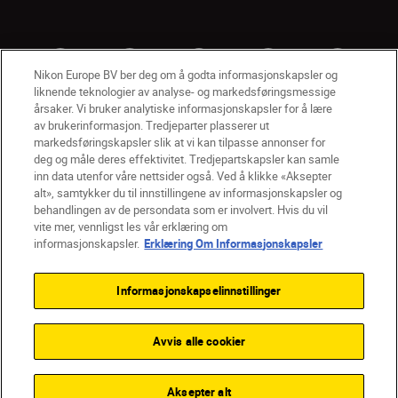
Nikon Europe BV ber deg om å godta informasjonskapsler og
liknende teknologier av analyse- og markedsføringsmessige
årsaker. Vi bruker analytiske informasjonskapsler for å lære
av brukerinformasjon. Tredjeparter plasserer ut
markedsføringskapsler slik at vi kan tilpasse annonser for
deg og måle deres effektivitet. Tredjepartskapsler kan samle
inn data utenfor våre nettsider også. Ved å klikke «Aksepter
alt», samtykker du til innstillingene av informasjonskapsler og
NO
Nikon Sites
behandlingen av de persondata som er involvert. Hvis du vil
vite mer, vennligst les vår erklæring om
Kontakt oss
Personvernerklæring
Bruksvilkår
informasjonskapsler.
Erklæring Om Informasjonskapsler
Vilkår og betingelser for Nikon Store
Erklæring Om Informasjonskapsler
Tilgjengelighet
Informasjonskapselinnstillinger
Innstillinger for informasjonskapsler
© 2026 Nikon
Avvis alle cookier
Back to top
Aksepter alt