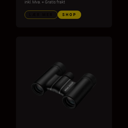
inkl. Mva.
+
Gratis frakt
LÆR MER
SHOP