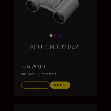
ACULON T02 8x21
fra
kr 799,00
inkl. Mva.
+
Gratis frakt
LÆR MER
SHOP