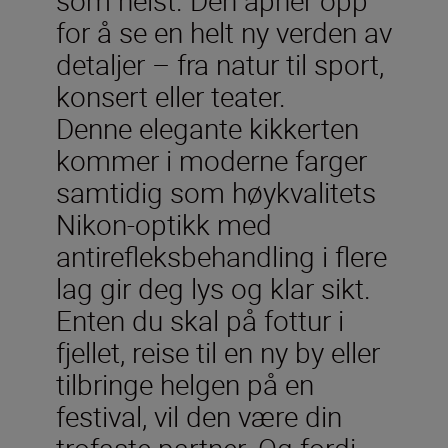
for å se en helt ny verden av
detaljer – fra natur til sport,
konsert eller teater.
Denne elegante kikkerten
kommer i moderne farger
samtidig som høykvalitets
Nikon-optikk med
antirefleksbehandling i flere
lag gir deg lys og klar sikt.
Enten du skal på fottur i
fjellet, reise til en ny by eller
tilbringe helgen på en
festival, vil den være din
trofaste partner. Og fordi