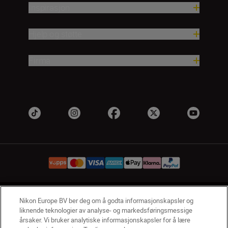
Inspirasjon
Hjelp og støtte
Firma
NO
Nikon Sites
Nikon Europe BV ber deg om å godta informasjonskapsler og
liknende teknologier av analyse- og markedsføringsmessige
Kontakt oss
Personvernerklæring
Bruksvilkår
årsaker. Vi bruker analytiske informasjonskapsler for å lære
Vilkår og betingelser for Nikon Store