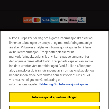
NO
Nikon Sites
Nikon Europe BV ber deg om å godta informasjonskapsler og
liknende teknologier av analyse- og markedsføringsmessige
Kontakt oss
Personvernerklæring
Bruksvilkår
årsaker. Vi bruker analytiske informasjonskapsler for å lære
Vilkår og betingelser for Nikon Store
av brukerinformasjon. Tredjeparter plasserer ut
Erklæring Om Informasjonskapsler
Tilgjengelighet
markedsføringskapsler slik at vi kan tilpasse annonser for
deg og måle deres effektivitet. Tredjepartskapsler kan samle
Innstillinger for informasjonskapsler
inn data utenfor våre nettsider også. Ved å klikke «Aksepter
© 2026 Nikon
alt», samtykker du til innstillingene av informasjonskapsler og
behandlingen av de persondata som er involvert. Hvis du vil
vite mer, vennligst les vår erklæring om
informasjonskapsler.
Erklæring Om Informasjonskapsler
Back to top
Informasjonskapselinnstillinger