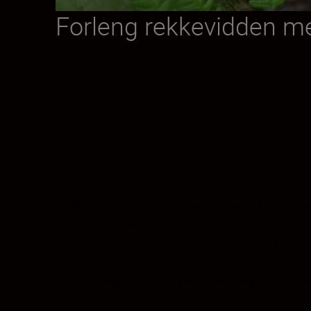
Forleng rekkevidden me
Sport. Natur. Reiser. Dette allsidige supertel
gedigne sportsbegivenheter.
Brennviddeområdet på 200–500 mm (tilsvarend
fugler og pattedyr som beveger seg uforutsi
dybdeskarpheten for hele zoomområdet. Og en