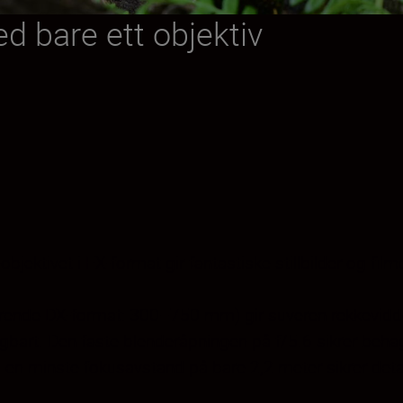
d bare ett objektiv
eobjektivet i FX-format gir fantastiske stillbilder og fi
e DX-format: 300–750 mm) gir suveren rekkevidde – pe
gbart. Den faste blenderåpningen på f/5.6 sikrer behag
 minste fokusavstand på bare 2,2 meter sikrer detaljr