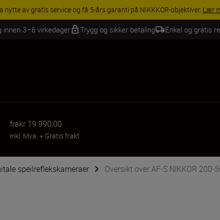
INGS | Få 15 % rabatt på utvalgt tilbehør, gjør fotoutstyret komplett i
g innen 3–6 virkedager
Trygg og sikker betaling
Enkel og gratis re
fra
kr 19 990,00
inkl. Mva.
+
Gratis frakt
igitale speilreflekskameraer
Oversikt over AF-S NIKKOR 200-