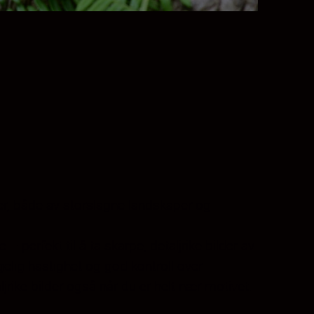
lmer, både av storslagne landskaper og
rfekt til å ta skarpe, detaljrike bilder av
elig hastighet og god kontroll over
ike bilder også når du er helt nær motivet.