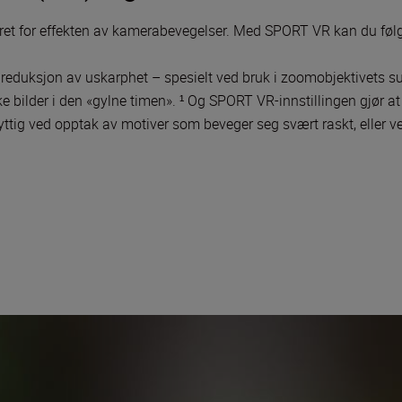
t for effekten av kamerabevegelser. Med SPORT VR kan du følge
 reduksjon av uskarphet – spesielt ved bruk i zoomobjektivets s
iske bilder i den «gylne timen». ¹ Og SPORT VR-innstillingen gjør a
 nyttig ved opptak av motiver som beveger seg svært raskt, eller v