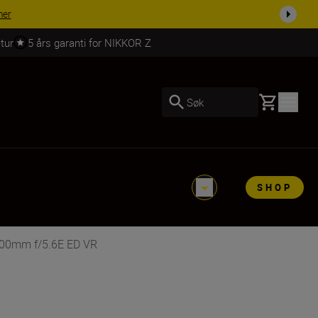
 dag.
KJØP NÅ
tur
5 års garanti for NIKKOR Z
Basket
Søk
SHOP
500mm f/5.6E ED VR