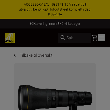
ACCESSORY SAVINGS | Få 15 % rabatt på
utvalgt tilbehør, gjør fotoutstyret komplett i dag.
KJØP NÅ
Levering innen 3–6 virkedager
Basket
Søk
Tilbake til oversikt