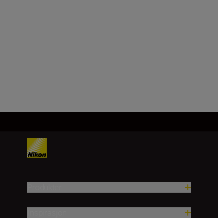
Brennvidde
800 mm
Last inn mer
Produkter
Inspirasjon