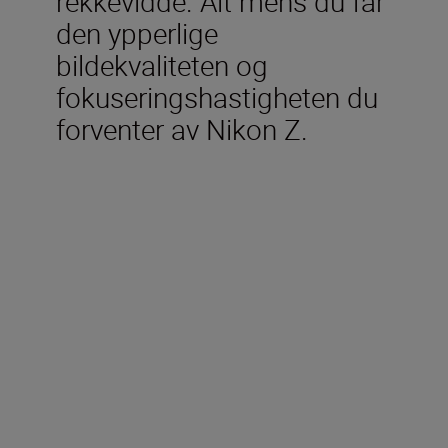
rekkevidde. Alt mens du får
den ypperlige
bildekvaliteten og
fokuseringshastigheten du
forventer av Nikon Z.
Inkludert i esken