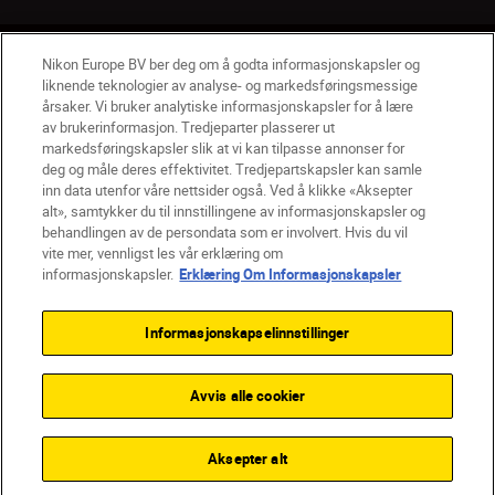
NO
Nikon Sites
Nikon Europe BV ber deg om å godta informasjonskapsler og
liknende teknologier av analyse- og markedsføringsmessige
Kontakt oss
Personvernerklæring
Bruksvilkår
årsaker. Vi bruker analytiske informasjonskapsler for å lære
Vilkår og betingelser for Nikon Store
av brukerinformasjon. Tredjeparter plasserer ut
Erklæring Om Informasjonskapsler
Tilgjengelighet
markedsføringskapsler slik at vi kan tilpasse annonser for
deg og måle deres effektivitet. Tredjepartskapsler kan samle
Innstillinger for informasjonskapsler
inn data utenfor våre nettsider også. Ved å klikke «Aksepter
© 2026 Nikon
alt», samtykker du til innstillingene av informasjonskapsler og
behandlingen av de persondata som er involvert. Hvis du vil
vite mer, vennligst les vår erklæring om
informasjonskapsler.
Erklæring Om Informasjonskapsler
Back to top
Informasjonskapselinnstillinger
Avvis alle cookier
Aksepter alt