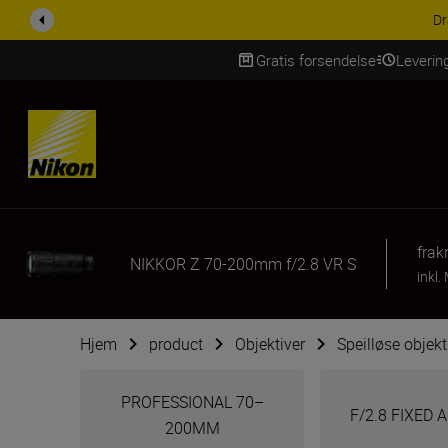
ACCESSORY SAV
Gratis forsendelse
Leverin
Skip Content
fra
k
NIKKOR Z 70-200mm f/2.8 VR S
inkl.
Hjem
product
Objektiver
Speilløse objekt
PROFESSIONAL 70–
F/2.8 FIXED
200MM