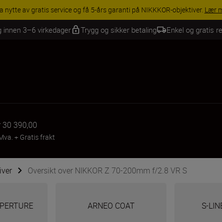
INGS | Få 15 % rabatt på utvalgt tilbehør, gjør fotoutstyret komplett i
g innen 3–6 virkedager
Trygg og sikker betaling
Enkel og gratis re
r 30 390,00
 Mva.
+
Gratis frakt
iver
Oversikt over NIKKOR Z 70-200mm f/2.8 VR S
 APERTURE
ARNEO COAT
S-LIN