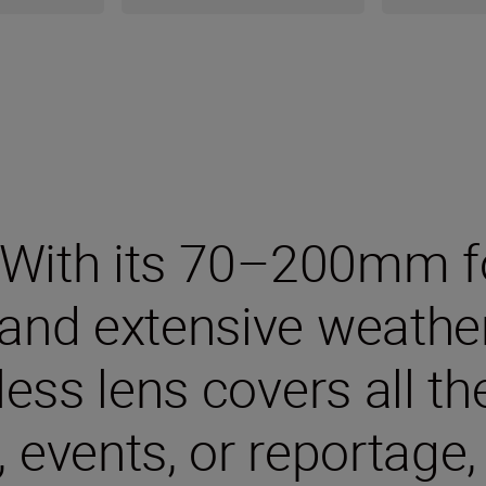
 With its 70–200mm fo
and extensive weather s
rless lens covers all t
 events, or reportage,