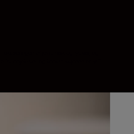
Fokuseringen er jevn, rask og lydløs, og
te fra objektivet og konstruksjonen er tøff