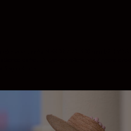
r eller video, innfrir NIKKOR Z 70–200 mm f/2.8 VR S. 
stående klarhet. Du kan kontrollere innstillingene direk
profesjonell bruk.