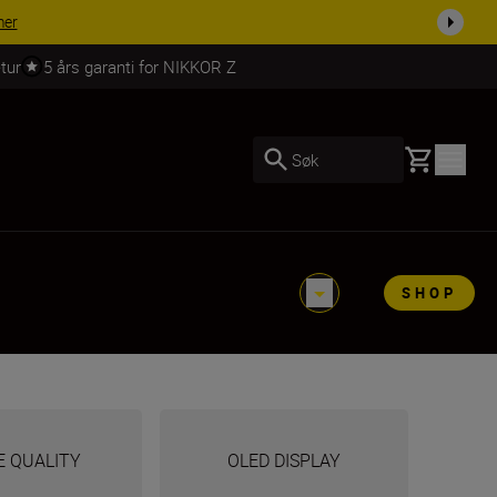
 dag.
KJØP NÅ
tur
5 års garanti for NIKKOR Z
Basket
Søk
SHOP
E QUALITY
OLED DISPLAY