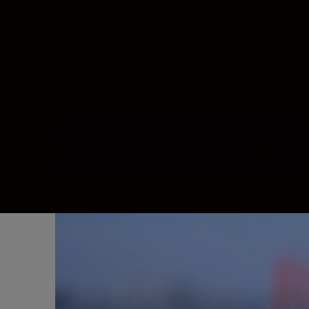
Enten du dekker det som skjer med stillbilde
hvert element i et motiv blir gjengitt med ene
nok til å tåle utfordringene knyttet til daglig 