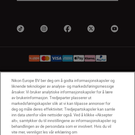
NO
Nikon Sites
Nikon Europe BV ber deg om å godta informasjonskapsler og
liknende teknologier av analyse- og markedsføringsmessige
Kontakt oss
Personvernerklæring
Bruksvilkår
årsaker. Vi bruker analytiske informasjonskapsler for å lære
Vilkår og betingelser for Nikon Store
av brukerinformasjon. Tredjeparter plasserer ut
Erklæring Om Informasjonskapsler
Tilgjengelighet
markedsføringskapsler slik at vi kan tilpasse annonser for
deg og måle deres effektivitet. Tredjepartskapsler kan samle
Innstillinger for informasjonskapsler
inn data utenfor våre nettsider også. Ved å klikke «Aksepter
© 2026 Nikon
alt», samtykker du til innstillingene av informasjonskapsler og
behandlingen av de persondata som er involvert. Hvis du vil
vite mer, vennligst les vår erklæring om