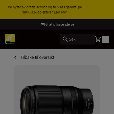
ACCESSORY SAVINGS | Få 15 % rabatt på
utvalgt tilbehør, gjør fotoutstyret komplett i dag.
KJØP NÅ
Levering innen 3–6 virke
Basket
Søk
Tilbake til oversikt