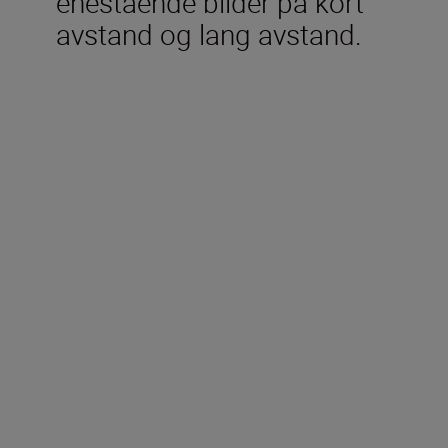
enestående bilder på kort
avstand og lang avstand.
Inkludert i esken
Fremre objektivdeksel