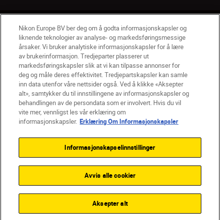
NO
Nikon Sites
Nikon Europe BV ber deg om å godta informasjonskapsler og
liknende teknologier av analyse- og markedsføringsmessige
Kontakt oss
Personvernerklæring
Bruksvilkår
årsaker. Vi bruker analytiske informasjonskapsler for å lære
Vilkår og betingelser for Nikon Store
av brukerinformasjon. Tredjeparter plasserer ut
Erklæring Om Informasjonskapsler
Tilgjengelighet
markedsføringskapsler slik at vi kan tilpasse annonser for
deg og måle deres effektivitet. Tredjepartskapsler kan samle
Innstillinger for informasjonskapsler
inn data utenfor våre nettsider også. Ved å klikke «Aksepter
© 2026 Nikon
alt», samtykker du til innstillingene av informasjonskapsler og
behandlingen av de persondata som er involvert. Hvis du vil
vite mer, vennligst les vår erklæring om
informasjonskapsler.
Erklæring Om Informasjonskapsler
Back to top
Informasjonskapselinnstillinger
Avvis alle cookier
Aksepter alt