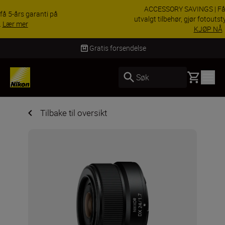
ACCESSORY SAVINGS | Få 15 % rabatt på
utvalgt tilbehør, gjør fotoutstyret komplett i dag.
KJØP NÅ
s forsendelse
Levering i
Basket
Søk
Tilbake til oversikt