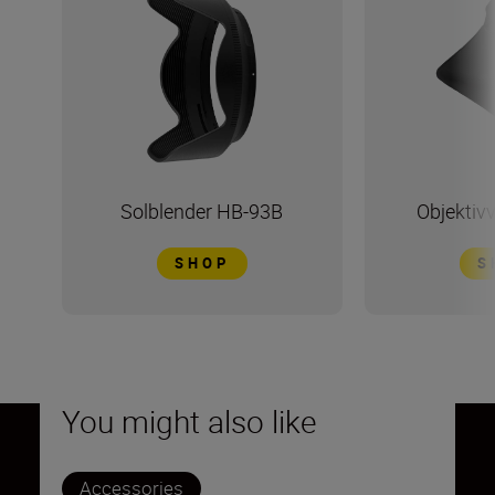
Solblender HB-93B
Objektiv
SHOP
S
You might also like
Accessories