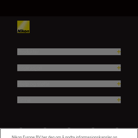
Produkter
Inspirasjon
Hjelp og støtte
Firma
Nikon Europe BV ber deg om å godta informasjonskapsler og