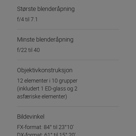
Største blenderåpning
f/4 til 7.1
Minste blenderåpning
f/22 til 40
Objektivkonstruksjon
12 elementer i 10 grupper
(inkludert 1 ED-glass og 2
asfæriske elementer)
Bildevinkel
FX-format: 84° til 23°10′
DX-format: 61° til 15° 20'