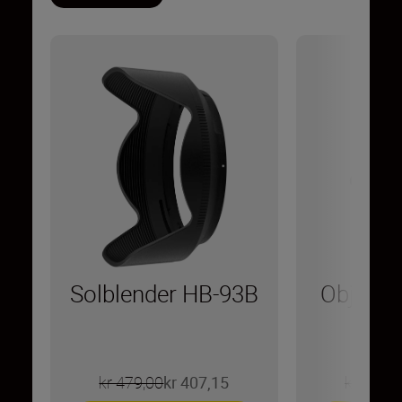
Solblender HB-93B
Objekti
kr 479,00
kr 407,15
kr 209,