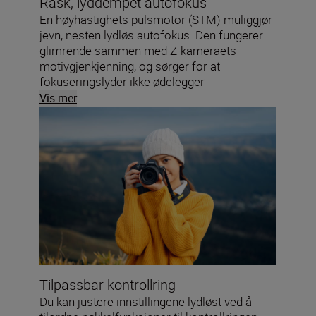
Rask, lyddempet autofokus
En høyhastighets pulsmotor (STM) muliggjør
jevn, nesten lydløs autofokus. Den fungerer
glimrende sammen med Z-kameraets
motivgjenkjenning, og sørger for at
fokuseringslyder ikke ødelegger
filmopptakene dine.
Vis mer
Tilpassbar kontrollring
Du kan justere innstillingene lydløst ved å