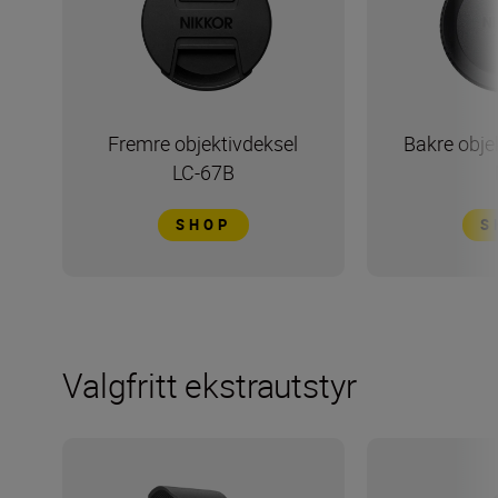
Fremre objektivdeksel
Bakre obje
LC-67B
SHOP
S
Valgfritt ekstrautstyr