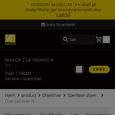
ACCESSORY SAVINGS | Få 15 % rabatt på
utvalgt tilbehør, gjør fotoutstyret komplett i dag.
KJØP NÅ
Levering innen 3–6 virkedager
Basket
Søk
NIKKOR Z 24-105mm f/4-
7.1
SHOP
fra
kr 7 190,00
inkl. Mva.
+
Gratis frakt
Hjem
product
Objektiver
Speilløse objek...
Oversikt over N...
Allroundzoom
24–105 mm
Lett
Reiseobjektiv