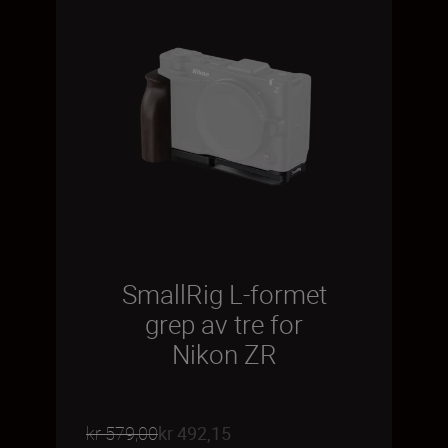
SmallRig L-formet
grep av tre for
Nikon ZR
kr 579,00
kr 492,15