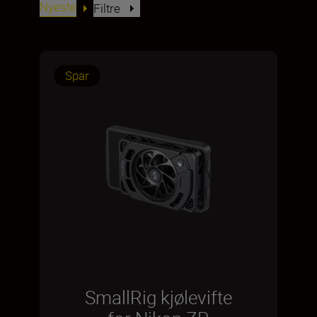
Nyeste
Filtre
Spar
SmallRig kjølevifte