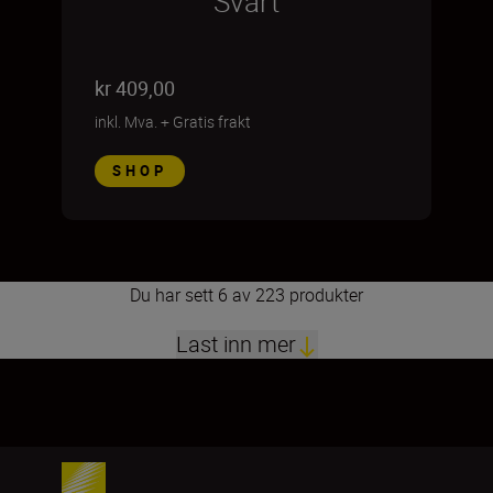
Svart
kr 409,00
inkl. Mva.
+
Gratis frakt
SHOP
Du har sett 6 av 223 produkter
Last inn mer
1
2
3
4
5
6
7
8
9
10
11
12
13
14
15
16
17