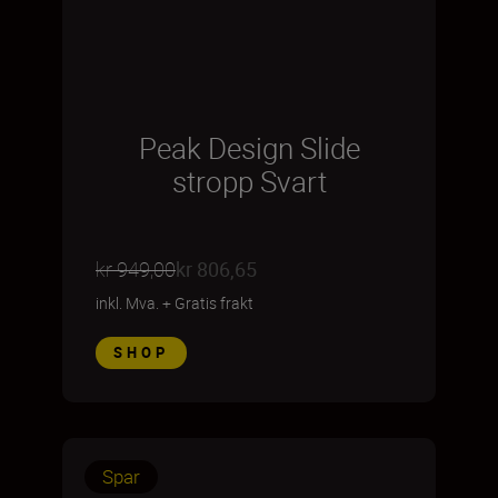
Peak Design Slide
stropp Svart
kr 949,00
kr 806,65
inkl. Mva.
+
Gratis frakt
SHOP
Spar