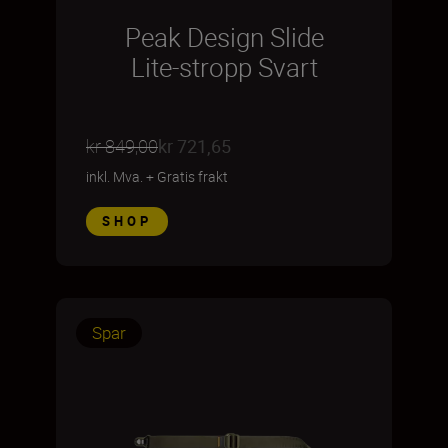
Peak Design Slide
Lite-stropp Svart
kr 849,00
kr 721,65
inkl. Mva.
+
Gratis frakt
SHOP
Spar