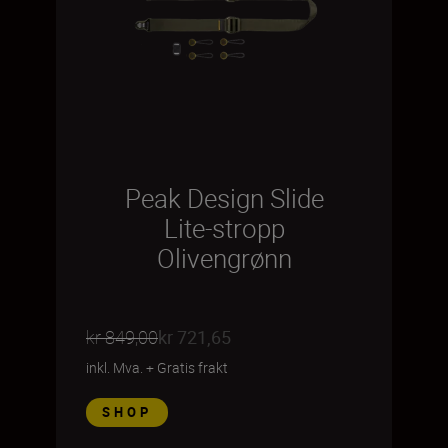
Peak Design Slide
Lite-stropp
Olivengrønn
kr 849,00
kr 721,65
inkl. Mva.
+
Gratis frakt
SHOP