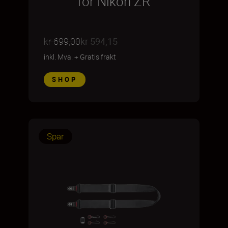
for Nikon ZR
kr 699,00
kr 594,15
inkl. Mva.
+
Gratis frakt
SHOP
Spar