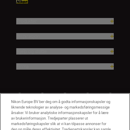
Produkter
Inspirasjon
Hjelp og støtte
Firma
Nikon Europe BV ber deg om å godta informasjonskapsler og
liknende teknologier av analyse- og markedsføringsmessige
årsaker. Vi bruker analytiske informasjonskapsler for å lære
av brukerinformasjon. Tredjeparter plasserer ut
markedsføringskapsler slik at vi kan tilpasse annonser for
deg og måle deres effektivitet. Tredjepartskapsler kan samle