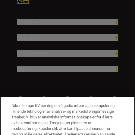
Produkter
Inspirasjon
Hjelp og støtte
Firma
Nikon Europe BV ber deg om å godta informasjonskapsler og
liknende teknologier av analyse- og markedsføringsmessige
årsaker. Vi bruker analytiske informasjonskapsler for å lære
av brukerinformasjon. Tredjeparter plasserer ut
markedsføringskapsler slik at vi kan tilpasse annonser for
deg og måle deres effektivitet. Tredjepartskapsler kan samle