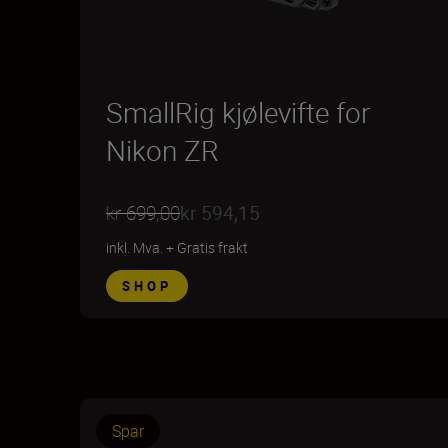
SmallRig kjølevifte for
Nikon ZR
kr 699,00
kr 594,15
inkl. Mva.
+
Gratis frakt
SHOP
Spar