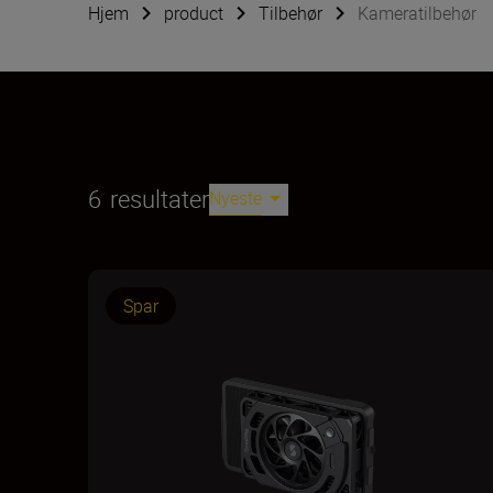
Hjem
product
Tilbehør
Kameratilbehør
6
resultater
Nyeste
Spar