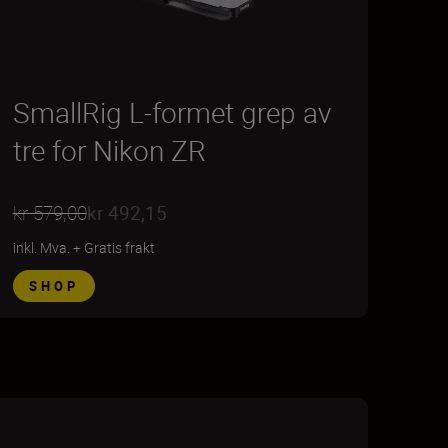
SmallRig L-formet grep av
tre for Nikon ZR
kr 579,00
kr 492,15
inkl. Mva.
+
Gratis frakt
SHOP