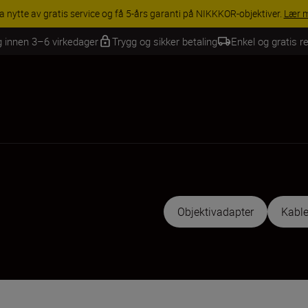
RY SAVINGS | Få 15 % rabatt på utvalgt tilbehør, gjør fotoutstyret komp
g innen 3–6 virkedager
Trygg og sikker betaling
Enkel og gratis re
Objektivadapter
Kable