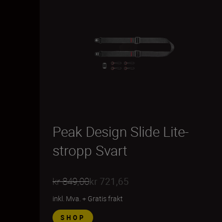
Peak Design Slide Lite-
stropp Svart
kr 849,00
kr 721,65
inkl. Mva.
+
Gratis frakt
SHOP