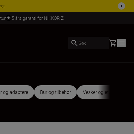
lett i dag.
KJØP NÅ
tur
5 års garanti for NIKKOR Z
Basket
Søk
r og adaptere
Bur og tilbehør
Vesker og etuier
St