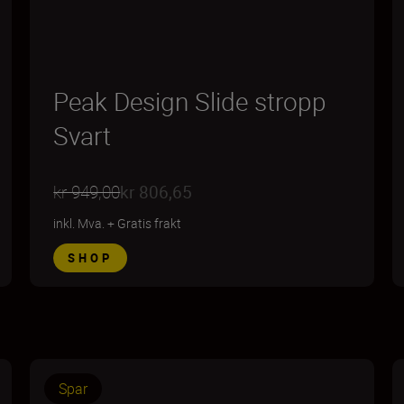
Peak Design Slide stropp
Svart
kr 949,00
kr 806,65
inkl. Mva.
+
Gratis frakt
SHOP
Spar