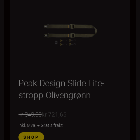
Peak Design Slide Lite-
stropp Olivengrønn
kr 849,00
kr 721,65
inkl. Mva.
+
Gratis frakt
SHOP