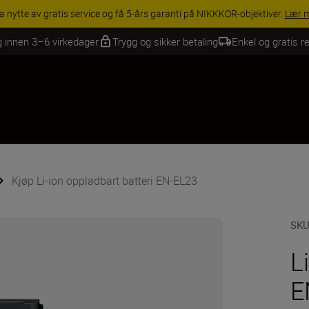
a nytte av gratis service og få 5-års garanti på NIKKKOR-objektiver.
Lær 
g innen 3–6 virkedager
Trygg og sikker betaling
Enkel og gratis re
Kjøp Li-ion oppladbart batteri EN-EL23
SK
L
E