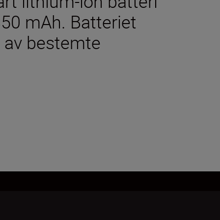
t lithium-ion batteri
50 mAh. Batteriet
p av bestemte