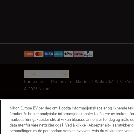
NO
Nikon Sites
Kontakt oss
Personvernerklæring
Bruksvilkår
Vilkår 
© 2026 Nikon
Nikon Europe BV ber deg om å godta informasjonskapsler og liknende te
årsaker. Vi bruker analytiske informasjonskapsler for å lære av brukerinfo
markedsføringskapsler slik at vi kan tilpasse annonser for deg og måle de
data utenfor våre nettsider også. Ved å klikke «Aksepter alt», samtykker du
behandlingen av de persondata som er involvert. Hvis du vil vite mer, vennl