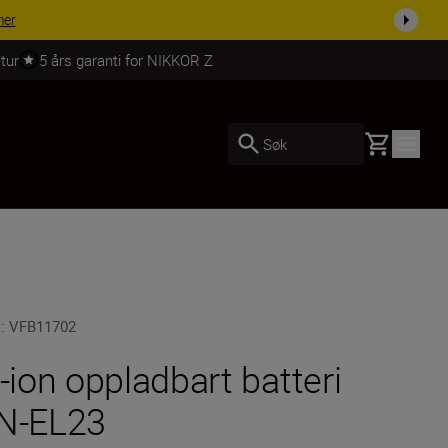
mer
tur
5 års garanti for NIKKOR Z
Basket
Søk
U
:
VFB11702
i-ion oppladbart batteri
N-EL23