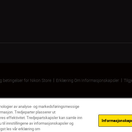
og betingelser for Nikon Store
Erklæring Om Informasjonskapsler
Tilg
knologier av analyse- og markedsføringsmessige
rmasjon. Tredjeparter plasserer ut
res effektivitet. Tredjepartskapsler kan samle inn
Informasjonskapse
 til innstillingene av informasjonskapsler og
igst les vår erklæring om