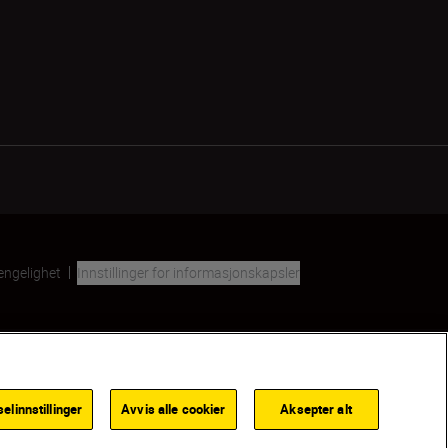
jengelighet
Innstillinger for informasjonskapsler
Back to top
linnstillinger
Avvis alle cookier
Aksepter alt