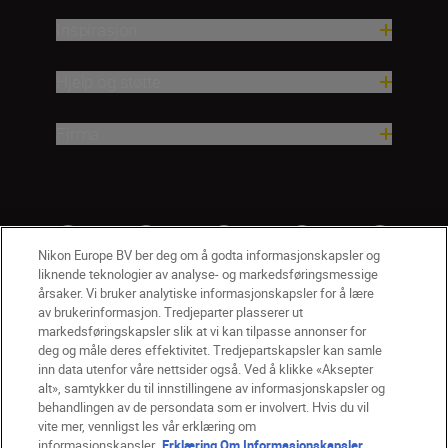
Inspirasjon
Hjelp og støtte
Firma
Nikon Europe BV ber deg om å godta informasjonskapsler og
liknende teknologier av analyse- og markedsføringsmessige
årsaker. Vi bruker analytiske informasjonskapsler for å lære
av brukerinformasjon. Tredjeparter plasserer ut
markedsføringskapsler slik at vi kan tilpasse annonser for
deg og måle deres effektivitet. Tredjepartskapsler kan samle
inn data utenfor våre nettsider også. Ved å klikke «Aksepter
alt», samtykker du til innstillingene av informasjonskapsler og
NO
Nikon Sites
behandlingen av de persondata som er involvert. Hvis du vil
vite mer, vennligst les vår erklæring om
Kontakt oss
Personvernerklæring
Bruksvilkår
informasjonskapsler.
Erklæring Om Informasjonskapsler