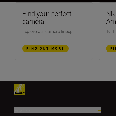
Find your perfect
Ni
camera
Am
Explore our camera lineup
NEE
FIND OUT MORE
F
Produkter