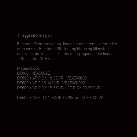
Tilleggsinformasjon
Bluetooth®-ordmerket og -logoer er registrerte varemerker
som eies av Bluetooth SIG, Inc., og Nikon og tilknyttede
selskaper bruker alle slike merker og logoer under lisens.
² Uten batteri/SD-kort
Materialkode
D5600 - VBA500AE
D5600 + AF-P DX 18-55 VR - VBA500K001
D5600 + AF-S 18-140 VR - VBA500K002
D5600 + AF-P DX 18-55 VR + AF-P DX 70-300 VR
D5600 + AF-P DX NIKKOR 10-20mm f/4.5-5.6G VR