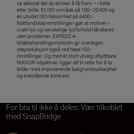
se akkurat det du ønsker å få frem – i bilde
etter bilde. Et ISO-område på 100–25 600 og
en utvidet ISO-følsomhet på 6400 i
Nattlandskap-innstillingen gjør at motiver i
svakt lys og vanskelige lysforhold håndteres
uten problemer. EXPEED 4-
bildebehandlingsmotoren gir overlegen
støyreduksjon også ved høye ISO-
innstillinger. Og med et stort utvalg utbyttbare
NIKKOR-objektiver ligger alt til rette for å ta
bilder med imponerende bakgrunnsuskarphet
og enestående kontrast.
For bra til ikke å deles: Vær tilkoblet
med SnapBridge