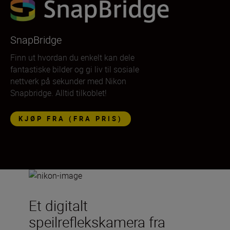
SnapBridge
Finn ut hvordan du enkelt kan dele
fantastiske bilder og gi liv til sosiale
nettverk på sekunder med Nikon
Snapbridge. Alltid tilkoblet!
KJØP FRA (FRA PRIS)
Et digitalt
speilreflekskamera fra