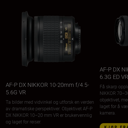
AF-P DX N
6.3G ED V
AF-P DX NIKKOR 10-20mm f/4.5-
Få skarp opp
5.6G VR
NIKKOR 70–30
objektivet, me
Ta bilder med vidvinkel og utforsk en verden
laget for å v
av dramatiske perspektiver. Objektivet AF-P
kamera.
DX NIKKOR 10–20 mm VR er brukervennlig
og laget for reiser.
KJØP FR