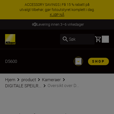
ACCESSORY SAVINGS | Få 15 % rabatt på
utvalgt tilbehør, gjør fotoutstyret komplett i dag.
KJØP NÅ
Levering innen 3–6 virkedager
Basket
Søk
D5600
SHOP
Hjem
product
Kameraer
Oversikt over D...
DIGITALE SPEILR...