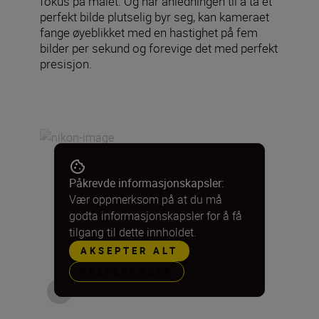
fokus på målet. Og når anledningen til å ta et
perfekt bilde plutselig byr seg, kan kameraet
fange øyeblikket med en hastighet på fem
bilder per sekund og forevige det med perfekt
presisjon.
Påkrevde informasjonskapsler:
Vær oppmerksom på at du må
godta informasjonskapsler for å få
tilgang til dette innholdet.
AKSEPTER ALT
PREFERANSER