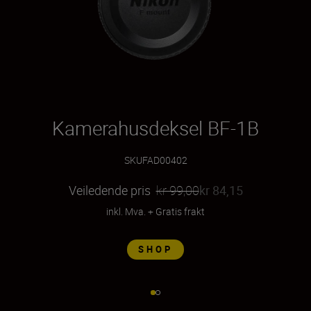
Kamerahusdeksel BF-1B
SKU
FAD00402
Veiledende pris
kr 99,00
kr 84,15
inkl. Mva.
+
Gratis frakt
SHOP