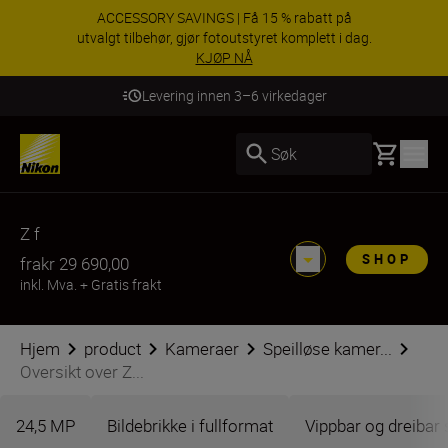
ACCESSORY SAVINGS | Få 15 % rabatt på
utvalgt tilbehør, gjør fotoutstyret komplett i dag.
KJØP NÅ
Levering innen 3–6 virkedager
Basket
Søk
Z f
SHOP
fra
kr 29 690,00
inkl. Mva.
+
Gratis frakt
Hjem
product
Kameraer
Speilløse kamer...
Oversikt over Z...
24,5 MP
Bildebrikke i fullformat
Vippbar og dreibar