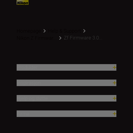
Homepage
Help & Support
Zf Firmware 3.0...
Nikon Z Firmwar...
Produkter
Inspirasjon
Hjelp og støtte
Firma