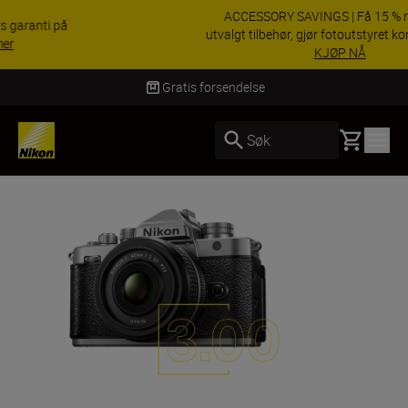
ACCESSORY SAVINGS | Få 15 % rabatt på
utvalgt tilbehør, gjør fotoutstyret komplett i dag.
KJØP NÅ
Levering innen 3–6 virkedager
Basket
Søk