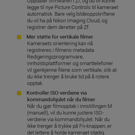
Oppdater firmwaren i Zf, og du vil kunne
legge til nye Picture Controls til kameraet
automatisk. Bare velg bildeoppskriftene
du vil ha på Nikon Imaging Cloud, og
registrer dem deretter på Zf.
Mer støtte for vertikale filmer
Kameraets orientering kan nå
registreres i filmens metadata.
Redigeringsprogramvare,
innholdsplattformer og smarttelefoner
vil gjenkjenne filene som vertikale, slik at
du ikke trenger å bruke tid på å rotere
opptak.
Kontroller ISO-verdiene via
kommandohjulet når du filmer
Når du gjør filmopptak i innstillingen M
(manuell), vil du kunne justere ISO-
verdiene via kommandohjulet. Når du
ikke trenger å trykke på Fn-knappen, er
det lettere å holde kameraet stødig.