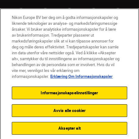
Nikon Europe BV ber deg om å godta informasjonskapsler og
liknende teknologier av analyse- og markedsføringsmessige
årsaker. Vi bruker analytiske informasjonskapsler for å lære
av brukerinformasjon. Tredjeparter plasserer ut
markedsføringskapsler slik at vi kan tilpasse annonser for
deg og måle deres effektivitet. Tredjepartskapsler kan samle
inn data utenfor våre nettsider også. Ved å klikke «Aksepter
alt», samtykker du til innstillingene av informasjonskapsler og
NO
Nikon Sites
behandlingen av de persondata som er involvert. Hvis du vil
vite mer, vennligst les vår erklæring om
Kontakt oss
Personvernerklæring
Bruksvilkår
informasjonskapsler.
Erklæring Om Informasjonskapsler
Vilkår og betingelser for Nikon Store
Erklæring Om Informasjonskapsler
Tilgjengelighet
Informasjonskapselinnstillinger
Innstillinger for informasjonskapsler
© 2026 Nikon
Avvis alle cookier
Back to top
Aksepter alt