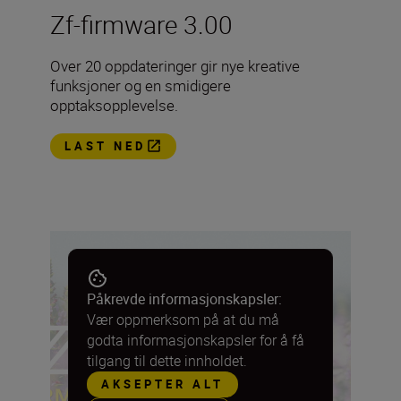
Zf-firmware 3.00
Over 20 oppdateringer gir nye kreative
funksjoner og en smidigere
opptaksopplevelse.
LAST NED
Påkrevde informasjonskapsler:
Vær oppmerksom på at du må
godta informasjonskapsler for å få
tilgang til dette innholdet.
AKSEPTER ALT