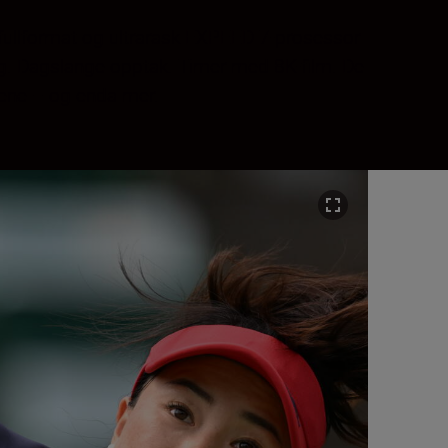
fullformat og ultrarask EXPEED 7-prosessor
ng. Dagslange opptak. Timer med 8K-film. De
vene – og enda mer.