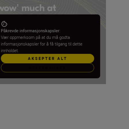
Påkrevde informasjonskapsler:
Vær oppmerksom på at du må godta
informasjonskapsler for å få tilgang til dette
innholdet.
AKSEPTER ALT
PREFERANSER