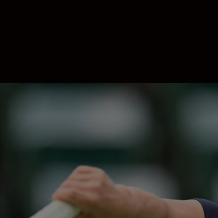
e deg. Den nye, stablede 45,7 MP CMOS-bildebrikken i 
 avanserte AF-system noen gang redefinerer motivfølgi
handlingen. Z 9 klarer de tøffeste profesjonelle kra