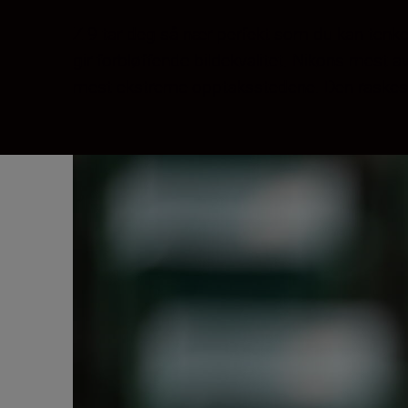
Z 9 tar deg så nær perfekt som du kan tenk
gir forbløffende bildekvalitet. Nikons mest
mest ekstreme opptaksstedene. Den raskeste 