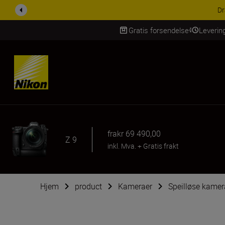
ACCESSORY SAV
Gratis forsendelse
Leverin
Skip Content
fra
kr 69 490,00
Z 9
inkl. Mva.
+
Gratis frakt
Hjem
product
Kameraer
Speilløse kamer