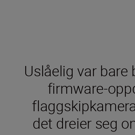
Uslåelig var bare 
firmware-oppda
flaggskipkamerae
det dreier seg om