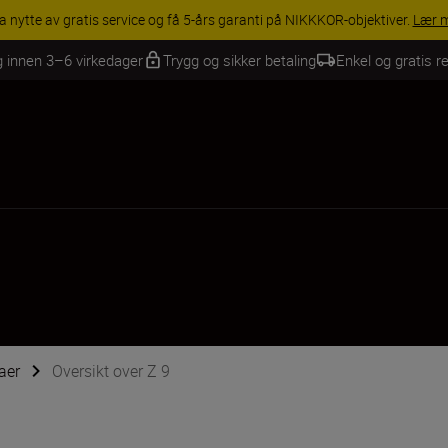
INGS | Få 15 % rabatt på utvalgt tilbehør, gjør fotoutstyret komplett i
g innen 3–6 virkedager
Trygg og sikker betaling
Enkel og gratis re
aer
Oversikt over Z 9