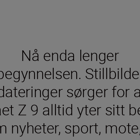
Nå enda lenger
begynnelsen. Stillbilder
teringer sørger for a
t Z 9 alltid yter sitt 
 nyheter, sport, mote,