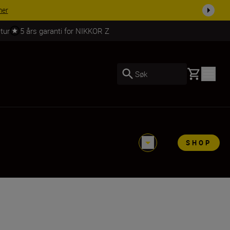
 dag.
KJØP NÅ
tur
5 års garanti for NIKKOR Z
Basket
Søk
SHOP