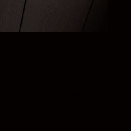
 til matlaging, fra reiser til parkour. Uansett
opptak. Med Z 30 kan du gjøre opptak med den
.