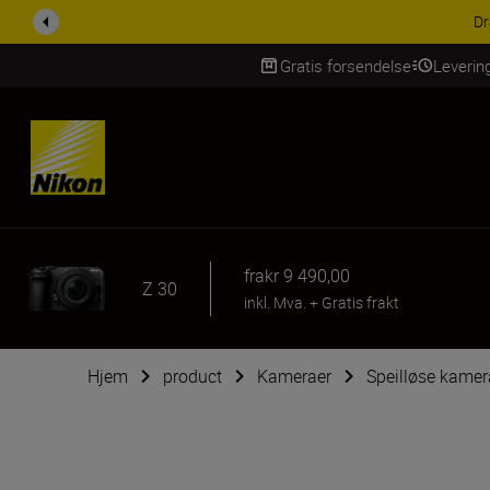
ACCESSORY SAV
Gratis forsendelse
Leverin
Skip Content
fra
kr 9 490,00
Z 30
inkl. Mva.
+
Gratis frakt
Hjem
product
Kameraer
Speilløse kamer