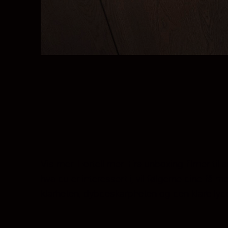
Vis mer. Fortell mer. Fra unboxing-filmer til 
hva du er interessert i, vil følgerne dine få
klarheten, dybdeskarpheten og den klare lyd