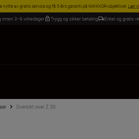
INGS | Få 15 % rabatt på utvalgt tilbehør, gjør fotoutstyret komplett i
g innen 3–6 virkedager
Trygg og sikker betaling
Enkel og gratis re
aer
Oversikt over Z 30