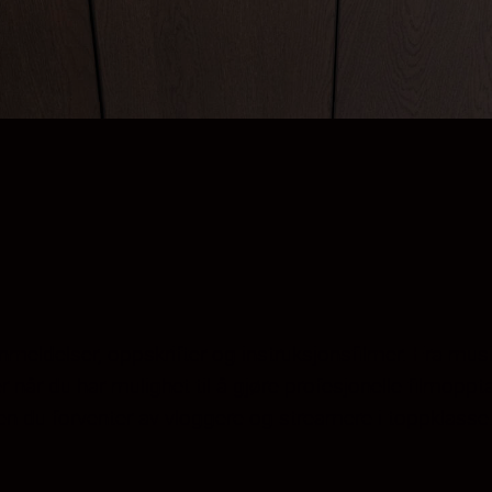
anmeldelser, oppskrifter og instruksjonsfilmer. Fra musikk
 mer når du har mulighet til å gjøre profesjonelle film
en du forventer av vloggere og streamere i toppklasse