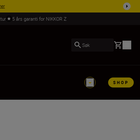
 dag.
KJØP NÅ
tur
5 års garanti for NIKKOR Z
Basket
Søk
SHOP