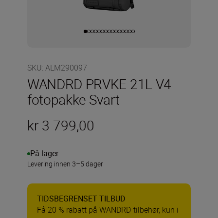
SKU
:
ALM290097
WANDRD PRVKE 21L V4
fotopakke Svart
kr 3 799,00
På lager
Levering innen 3–5 dager
TIDSBEGRENSET TILBUD
Få 20 % rabatt på WANDRD-tilbehør, kun i