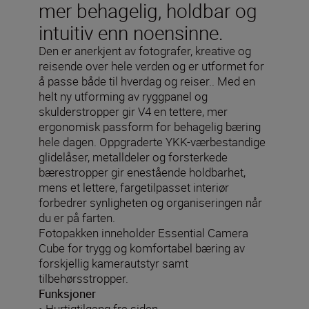
mer behagelig, holdbar og
intuitiv enn noensinne.
Den er anerkjent av fotografer, kreative og
reisende over hele verden og er utformet for
å passe både til hverdag og reiser.. Med en
helt ny utforming av ryggpanel og
skulderstropper gir V4 en tettere, mer
ergonomisk passform for behagelig bæring
hele dagen. Oppgraderte YKK-værbestandige
glidelåser, metalldeler og forsterkede
bærestropper gir enestående holdbarhet,
mens et lettere, fargetilpasset interiør
forbedrer synligheten og organiseringen når
du er på farten.
Fotopakken inneholder Essential Camera
Cube for trygg og komfortabel bæring av
forskjellig kamerautstyr samt
tilbehørsstropper.
Funksjoner
• Hurtigtilgang fra siden