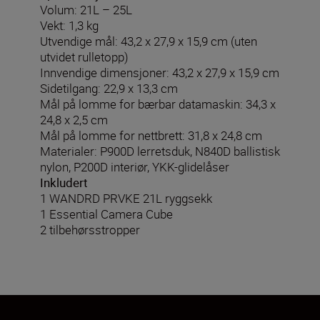
Volum: 21L – 25L
Vekt: 1,3 kg
Utvendige mål: 43,2 x 27,9 x 15,9 cm (uten
utvidet rulletopp)
Innvendige dimensjoner: 43,2 x 27,9 x 15,9 cm
Sidetilgang: 22,9 x 13,3 cm
Mål på lomme for bærbar datamaskin: 34,3 x
24,8 x 2,5 cm
Mål på lomme for nettbrett: 31,8 x 24,8 cm
Materialer: P900D lerretsduk, N840D ballistisk
nylon, P200D interiør, YKK-glidelåser
Inkludert
1 WANDRD PRVKE 21L ryggsekk
1 Essential Camera Cube
2 tilbehørsstropper