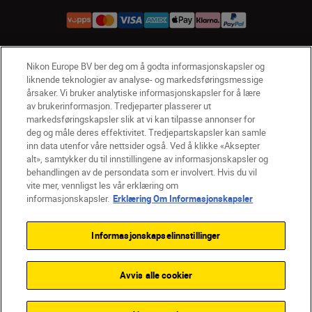
Nikon Europe BV ber deg om å godta informasjonskapsler og
NO
Nikon Sites
liknende teknologier av analyse- og markedsføringsmessige
Kontakt oss
Personvernerklæring
Bruksvilkår
årsaker. Vi bruker analytiske informasjonskapsler for å lære
Vilkår og betingelser for Nikon Store
av brukerinformasjon. Tredjeparter plasserer ut
markedsføringskapsler slik at vi kan tilpasse annonser for
Erklæring Om Informasjonskapsler
Tilgjengelighet
deg og måle deres effektivitet. Tredjepartskapsler kan samle
Innstillinger for informasjonskapsler
inn data utenfor våre nettsider også. Ved å klikke «Aksepter
© 2026 Nikon
alt», samtykker du til innstillingene av informasjonskapsler og
behandlingen av de persondata som er involvert. Hvis du vil
vite mer, vennligst les vår erklæring om
informasjonskapsler.
Erklæring Om Informasjonskapsler
Back to top
Informasjonskapselinnstillinger
Avvis alle cookier