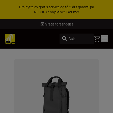
ACCESSOR
gratis service og få 5-års garanti på
utvalgt tilbe
KKOR-objektiver.
Lær mer
Gratis forsendelse
Basket
Søk