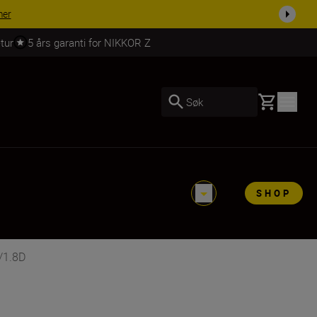
 dag.
KJØP NÅ
tur
5 års garanti for NIKKOR Z
Basket
Søk
SHOP
/1.8D