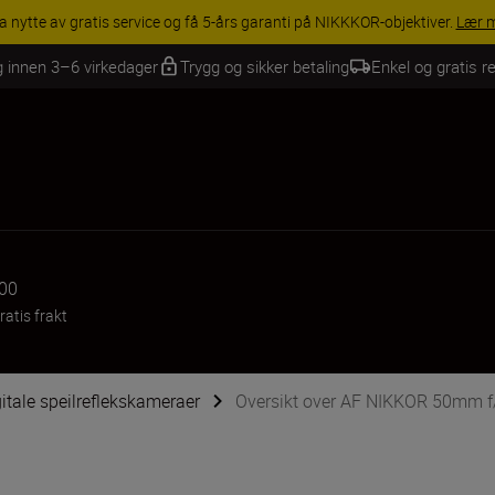
INGS | Få 15 % rabatt på utvalgt tilbehør, gjør fotoutstyret komplett i
g innen 3–6 virkedager
Trygg og sikker betaling
Enkel og gratis re
,00
ratis frakt
igitale speilreflekskameraer
Oversikt over AF NIKKOR 50mm f