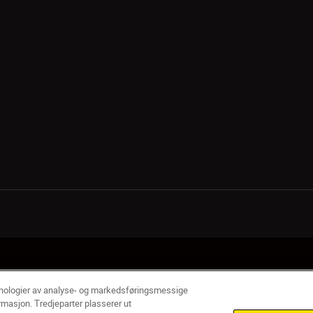
og betingelser for Nikon Store
Erklæring Om Informasjonskapsler
Tilg
knologier av analyse- og markedsføringsmessige
rmasjon. Tredjeparter plasserer ut