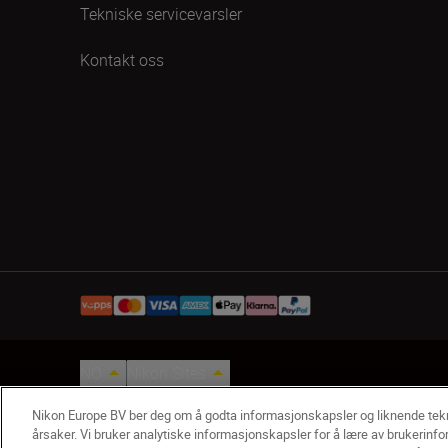
Tekniske servicevarsler
Kontakt oss
NO
Nikon Sites
Kontakt oss
Personvernerklæring
Bruksvilkår
Vilkår 
Nikon Europe BV ber deg om å godta informasjonskapsler og liknende te
© 2026 Nikon
årsaker. Vi bruker analytiske informasjonskapsler for å lære av brukerinfo