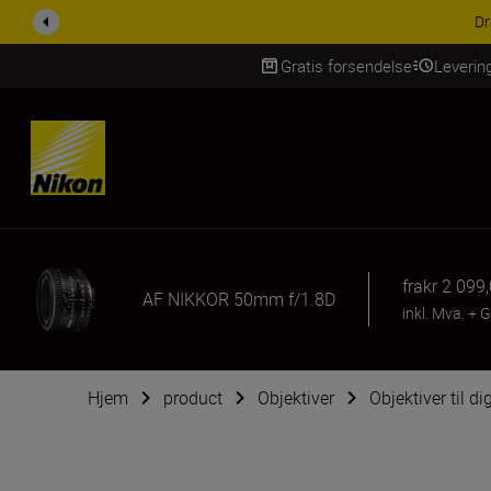
ACCESSORY SAV
Gratis forsendelse
Leverin
Skip Content
fra
kr 2 099
AF NIKKOR 50mm f/1.8D
inkl. Mva.
+
G
Hjem
product
Objektiver
Objektiver til d