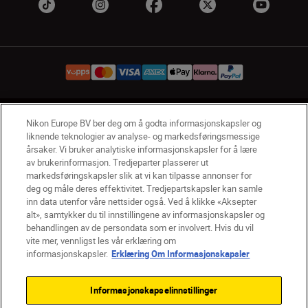
NO
Nikon Sites
Nikon Europe BV ber deg om å godta informasjonskapsler og
liknende teknologier av analyse- og markedsføringsmessige
Kontakt oss
Personvernerklæring
Bruksvilkår
årsaker. Vi bruker analytiske informasjonskapsler for å lære
Vilkår og betingelser for Nikon Store
av brukerinformasjon. Tredjeparter plasserer ut
Erklæring Om Informasjonskapsler
Tilgjengelighet
markedsføringskapsler slik at vi kan tilpasse annonser for
deg og måle deres effektivitet. Tredjepartskapsler kan samle
Innstillinger for informasjonskapsler
inn data utenfor våre nettsider også. Ved å klikke «Aksepter
© 2026 Nikon
alt», samtykker du til innstillingene av informasjonskapsler og
behandlingen av de persondata som er involvert. Hvis du vil
vite mer, vennligst les vår erklæring om
informasjonskapsler.
Erklæring Om Informasjonskapsler
Back to top
Informasjonskapselinnstillinger