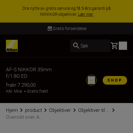
Dra nytte av gratis service og få 5-års garanti på
NIKKKOR-objektiver.
Lær mer
Gratis forsendelse
Basket
Søk
AF-S NIKKOR 35mm
f/1.8G ED
SHOP
fra
kr 7 290,00
inkl. Mva.
+
Gratis frakt
Hjem
product
Objektiver
Objektiver til ...
Oversikt over A...