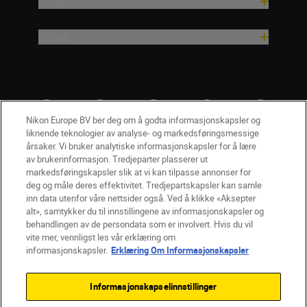
Hjelp og støtte
Firma
Nikon Europe BV ber deg om å godta informasjonskapsler og
liknende teknologier av analyse- og markedsføringsmessige
årsaker. Vi bruker analytiske informasjonskapsler for å lære
av brukerinformasjon. Tredjeparter plasserer ut
markedsføringskapsler slik at vi kan tilpasse annonser for
deg og måle deres effektivitet. Tredjepartskapsler kan samle
inn data utenfor våre nettsider også. Ved å klikke «Aksepter
alt», samtykker du til innstillingene av informasjonskapsler og
NO
Nikon Sites
behandlingen av de persondata som er involvert. Hvis du vil
vite mer, vennligst les vår erklæring om
Kontakt oss
Personvernerklæring
Bruksvilkår
informasjonskapsler.
Erklæring Om Informasjonskapsler
Vilkår og betingelser for Nikon Store
Erklæring Om Informasjonskapsler
Tilgjengelighet
Informasjonskapselinnstillinger
Innstillinger for informasjonskapsler
© 2026 Nikon