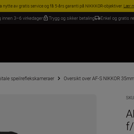
INGS | Få 15 % rabatt på utvalgt tilbehør, gjør fotoutstyret komplett i
g innen 3–6 virkedager
Trygg og sikker betaling
Enkel og gratis re
igitale speilreflekskameraer
Oversikt over AF-S NIKKOR 35mm
SK
A
f