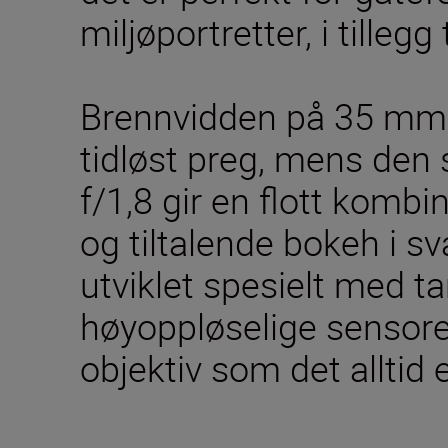
miljøportretter, i tillegg
Brennvidden på 35 mm g
tidløst preg, mens den 
f/1,8 gir en flott komb
og tiltalende bokeh i sva
utviklet spesielt med t
høyoppløselige sensorer
objektiv som det alltid 