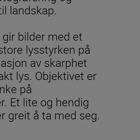
 til landskap.
ir bilder med et
store lysstyrken på
inasjon av skarphet
kt lys. Objektivet er
anke på
. Et lite og hendig
er greit å ta med seg.