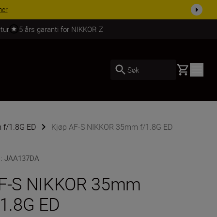
 dag.
KJØP NÅ
tur
5 års garanti for NIKKOR Z
Basket
Søk
 f/1.8G ED
Kjøp AF-S NIKKOR 35mm f/1.8G ED
U
:
JAA137DA
F-S NIKKOR 35mm
/1.8G ED