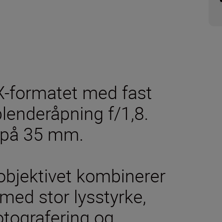
FX-formatet med fast
lenderåpning f/1,8.
e på 35 mm.
 objektivet kombinerer
med stor lysstyrke,
otografering og