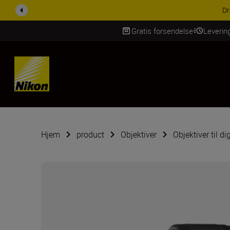
ACCESSORY SAV
Gratis forsendelse
Leverin
Skip Content
Hjem
product
Objektiver
Objektiver til d