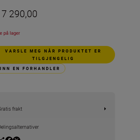
 7 290,00
e på lager
VARSLE MEG NÅR PRODUKTET ER
TILGJENGELIG
FINN EN FORHANDLER
ratis frakt
Delingsalternativer