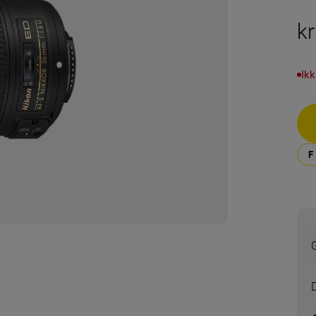
kr
Ikk
G