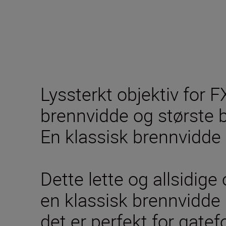
Lyssterkt objektiv for 
brennvidde og største b
En klassisk brennvidd
Dette lette og allsidige
en klassisk brennvidde 
det er perfekt for gatef