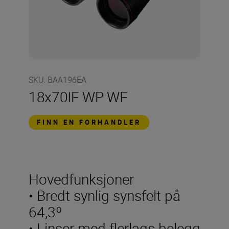
SKU
:
BAA196EA
18x70IF WP WF
FINN EN FORHANDLER
Hovedfunksjoner
• Bredt synlig synsfelt på
64,3º
• Linser med flerlags belegg