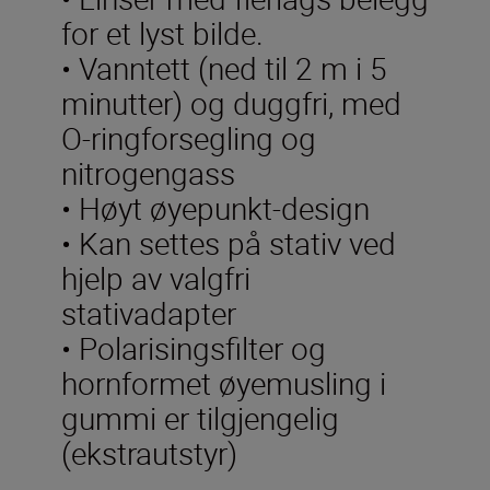
for et lyst bilde.
• Vanntett (ned til 2 m i 5
minutter) og duggfri, med
O-ringforsegling og
nitrogengass
• Høyt øyepunkt-design
• Kan settes på stativ ved
hjelp av valgfri
stativadapter
• Polarisingsfilter og
hornformet øyemusling i
gummi er tilgjengelig
(ekstrautstyr)