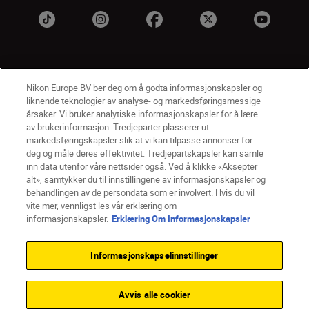
Nikon Europe BV ber deg om å godta informasjonskapsler og
liknende teknologier av analyse- og markedsføringsmessige
årsaker. Vi bruker analytiske informasjonskapsler for å lære
av brukerinformasjon. Tredjeparter plasserer ut
NO
Nikon Sites
markedsføringskapsler slik at vi kan tilpasse annonser for
deg og måle deres effektivitet. Tredjepartskapsler kan samle
Kontakt oss
Personvernerklæring
Bruksvilkår
inn data utenfor våre nettsider også. Ved å klikke «Aksepter
Vilkår og betingelser for Nikon Store
alt», samtykker du til innstillingene av informasjonskapsler og
Erklæring Om Informasjonskapsler
Tilgjengelighet
behandlingen av de persondata som er involvert. Hvis du vil
Innstillinger for informasjonskapsler
vite mer, vennligst les vår erklæring om
© 2026 Nikon
informasjonskapsler.
Erklæring Om Informasjonskapsler
Informasjonskapselinnstillinger
Back to top
Avvis alle cookier