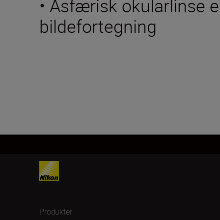
• Asfærisk okularlinse e
bildefortegning
Produkter