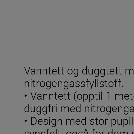
Vanntett og duggtett 
nitrogengassfyllstoff.
• Vanntett (opptil 1 met
duggfri med nitrogengas
• Design med stor pupill
synsfelt, også for dem 