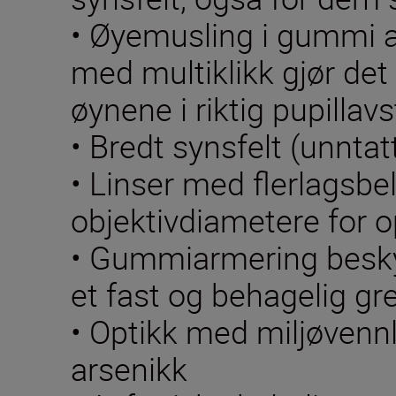
• Øyemusling i gummi a
med multiklikk gjør det 
øynene i riktig pupillav
• Bredt synsfelt (unnta
• Linser med flerlagsbe
objektivdiametere for o
• Gummiarmering beskyt
et fast og behagelig gr
• Optikk med miljøvennl
arsenikk