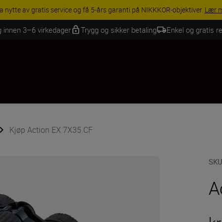
INGS | Få 15 % rabatt på utvalgt tilbehør, gjør fotoutstyret komplett i
g innen 3–6 virkedager
Trygg og sikker betaling
Enkel og gratis re
Kjøp Action EX 7X35 CF
SK
A