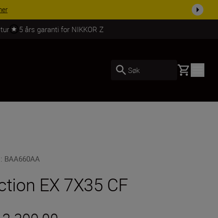
 dag.
KJØP NÅ
tur
5 års garanti for NIKKOR Z
Basket
Søk
U
:
BAA660AA
ction EX 7X35 CF