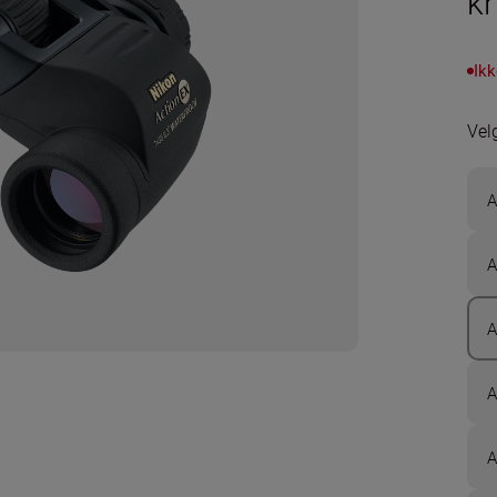
kr
Ikk
Velg
A
A
A
A
A