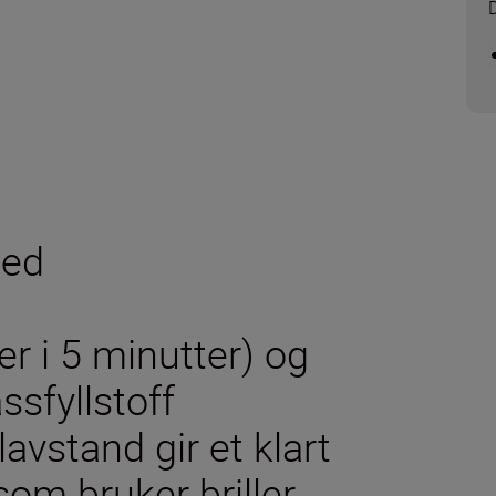
med
er i 5 minutter) og
sfyllstoff
avstand gir et klart
som bruker briller