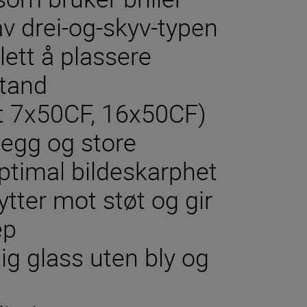
v drei-og-skyv-typen
lett å plassere
stand
tt 7x50CF, 16x50CF)
legg og store
ptimal bildeskarphet
ter mot støt og gir
ep
ig glass uten bly og