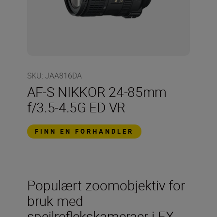
SKU
:
JAA816DA
AF-S NIKKOR 24-85mm
f/3.5-4.5G ED VR
FINN EN FORHANDLER
Populært zoomobjektiv for
bruk med
speilreflekskameraer i FX-