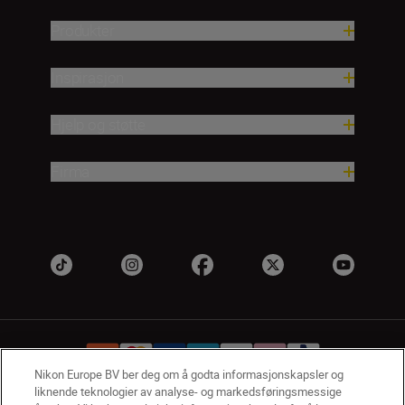
Produkter
Inspirasjon
Hjelp og støtte
Firma
Nikon Europe BV ber deg om å godta informasjonskapsler og
liknende teknologier av analyse- og markedsføringsmessige