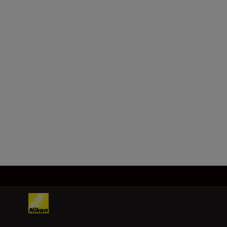
Største blenderåpning
f/3.5-4.5
Minste blenderåpning
f/22-29
Last inn mer